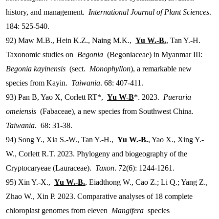
history, and management.
International Journal of Plant Sciences
.
184: 525-540.
92) Maw M.B., Hein K.Z., Naing M.K.,
Yu W.-B.
, Tan Y.-H.
Taxonomic studies on
Begonia
(Begoniaceae) in Myanmar III:
Begonia kayinensis
(sect.
Monophyllon
), a remarkable new
species from Kayin.
Taiwania
. 68: 407-411.
93) Pan B, Yao X, Corlett RT*,
Yu W-B
*. 2023.
Pueraria
omeiensis
(Fabaceae), a new species from Southwest China.
Taiwania.
68: 31-38.
94) Song Y., Xia S.-W., Tan Y.-H.,
Yu W.-B.
, Yao X., Xing Y.-
W., Corlett R.T. 2023. Phylogeny and biogeography of the
Cryptocaryeae (Lauraceae).
Taxon
. 72(6): 1244-1261.
95) Xin Y.-X.,
Yu W.-B.
, Eiadthong W., Cao Z.; Li Q.; Yang Z.,
Zhao W., Xin P. 2023. Comparative analyses of 18 complete
chloroplast genomes from eleven
Mangifera
species