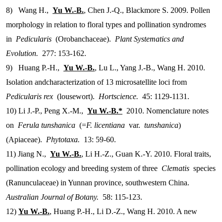
8) Wang H.,
Yu W.-B.
, Chen J.-Q., Blackmore S. 2009. Pollen
morphology in relation to floral types and pollination syndromes
in
Pedicularis
(Orobanchaceae).
Plant Systematics and
Evolution.
277: 153-162.
9) Huang P.-H.,
Yu W.-B.
, Lu L., Yang J.-B., Wang H. 2010.
Isolation andcharacterization of 13 microsatellite loci from
Pedicularis rex
(lousewort).
Hortscience.
45: 1129-1131.
10) Li J.-P., Peng X.-M.,
Yu W.-B.*
2010. Nomenclature notes
on
Ferula tunshanica
(=
F. licentiana
var.
tunshanica
)
(Apiaceae).
Phytotaxa.
13: 59-60.
11) Jiang N.,
Yu W.-B.
, Li H.-Z., Guan K.-Y. 2010. Floral traits,
pollination ecology and breeding system of three
Clematis
species
(Ranunculaceae) in Yunnan province, southwestern China.
Australian Journal of Botany.
58: 115-123.
12)
Yu W.-B.
, Huang P.-H., Li D.-Z., Wang H. 2010. A new