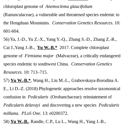
chloroplast genome of
Anemoclema glaucifolium
(Ranunculaceae), a vulnerable and threatened species endemic to
the Hengduan Mountains.
Conservation Genetics Resources
. 10:
601-604.
56) Ya, J.-D., Yu Z.-X., Yang Y.-Q., Zhang S.-D., Zhang Z.-R.,
Cai J.,Yang J.-B.,
Yu W.-B.*
2017. Complete chloroplast
genome of
Firmiana major
(Malvaceae), a critically endangered
species endemic to southwest China.
Conservation Genetics
Resources
. 10: 713–715.
57)
Yu W.-B.*
, Wang H., Liu M.-L., Grabovskaya-Borodina A.
E., Li D.-Z. (2018) Phylogenetic approaches resolve taxonomical
confusion in
Pedicularis
(Orobanchaceae): reinstatement of
Pedicularis delavayi
and discovering a new species
Pedicularis
milliana
.
PLoS One
. 13: e0200372.
58)
Yu W.-B.
, Randle, C.P., Lu L., Wang H., Yang J.-B.,