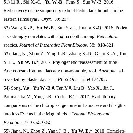
51) Li R., Shi X.-C.,
Yu W.-B.
, Feng S., Sun W.-B. 2016.
Rediscovery of the supposedly extinct Pedicularis humilis in the
eastern Himalayas.
Oryx.
50: 204.
52) Wang X.-P.,
Yu W.-B.
, Sun S.-G., Huang S.-Q. 2016. Pollen
size strongly correlates with stigma depth among
Pedicularis
species
. Journal of Integrative Plant Biology
, 58: 818-821.
53) Jiang N., Zhou Z., Yang J.-B., Zhang S.-D., Guan K.-Y., Tan
Y.-H.,
Yu W.-B.*
2017. Phylogenetic reassessment of tribe
Anemoneae (Ranunculaceae): non-monophyly of
Anemone
s.l.
revealed by plastid datasets.
PLoS One
. 12: e0174792.
54) Song, Y.#,
Yu W.-B.#
, Tan Y.#, Liu B., Yao X., Jin J.,
Padmanaba M., YangJ.-B., Corlett R.T.. 2017. Evolutionary
comparisons of the chloroplast genome in Lauraceae and insights
into loss Events in the Magnoliids.
Genome Biology and
Evolution.
9: 2354-2364.
55) Jiang, N., Zhou Z., Yang J.-B.,
Yu W.-B.*
. 2018. Complete