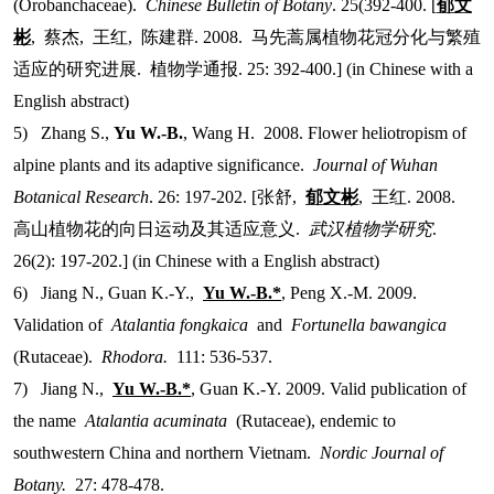
(Orobanchaceae).
Chinese Bulletin of Botany
. 25(392-400. [
郁文
彬
,
蔡杰
,
王红
,
陈建群
. 2008.
马先蒿属植物花冠分化与繁殖
适应的研究进展
.
植物学通报
. 25: 392-400.] (in Chinese with a
English abstract)
5) Zhang S.,
Yu W.-B.
, Wang H. 2008. Flower heliotropism of
alpine plants and its adaptive significance.
Journal of Wuhan
Botanical Research
. 26: 197-202. [
张舒
,
郁文彬
,
王红
. 2008.
高山植物花的向日运动及其适应意义
.
武汉植物学研究
.
26(2): 197-202.] (in Chinese with a English abstract)
6) Jiang N., Guan K.-Y.,
Yu W.-B.*
, Peng X.-M. 2009.
Validation of
Atalantia fongkaica
and
Fortunella bawangica
(Rutaceae).
Rhodora.
111: 536-537.
7) Jiang N.,
Yu W.-B.*
, Guan K.-Y. 2009. Valid publication of
the name
Atalantia acuminata
(Rutaceae), endemic to
southwestern China and northern Vietnam.
Nordic Journal of
Botany.
27: 478-478.