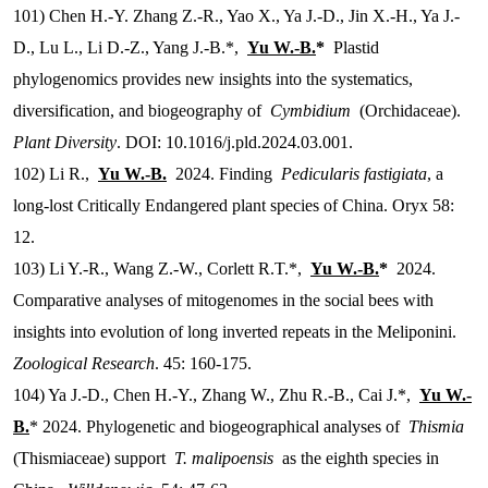
101) Chen H.-Y. Zhang Z.-R., Yao X., Ya J.-D., Jin X.-H., Ya J.-
D., Lu L., Li D.-Z., Yang J.-B.*,
Yu W.-B.
*
Plastid
phylogenomics provides new insights into the systematics,
diversification, and biogeography of
Cymbidium
(Orchidaceae).
Plant Diversity
. DOI: 10.1016/j.pld.2024.03.001.
102) Li R.,
Yu W.-B.
2024. Finding
Pedicularis fastigiata
, a
long-lost Critically Endangered plant species of China. Oryx 58:
12.
103) Li Y.-R., Wang Z.-W., Corlett R.T.*,
Yu W.-B.
*
2024.
Comparative analyses of mitogenomes in the social bees with
insights into evolution of long inverted repeats in the Meliponini.
Zoological Research
. 45: 160-175.
104) Ya J.-D., Chen H.-Y., Zhang W., Zhu R.-B., Cai J.*,
Yu W.-
B.
* 2024. Phylogenetic and biogeographical analyses of
Thismia
(Thismiaceae) support
T. malipoensis
as the eighth species in