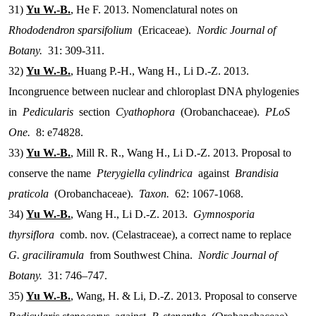
31)
Yu W.-B.
, He F. 2013. Nomenclatural notes on
Rhododendron sparsifolium
(Ericaceae).
Nordic Journal of
Botany.
31: 309-311.
32)
Yu W.-B.
, Huang P.-H., Wang H., Li D.-Z. 2013.
Incongruence between nuclear and chloroplast DNA phylogenies
in
Pedicularis
section
Cyathophora
(Orobanchaceae).
PLoS
One.
8: e74828.
33)
Yu W.-B.
, Mill R. R., Wang H., Li D.-Z. 2013. Proposal to
conserve the name
Pterygiella cylindrica
against
Brandisia
praticola
(Orobanchaceae).
Taxon.
62: 1067-1068.
34)
Yu W.-B.
, Wang H., Li D.-Z. 2013.
Gymnosporia
thyrsiflora
comb. nov. (Celastraceae), a correct name to replace
G. graciliramula
from Southwest China.
Nordic Journal of
Botany.
31: 746–747.
35)
Yu W.-B.
, Wang, H. & Li, D.-Z. 2013. Proposal to conserve