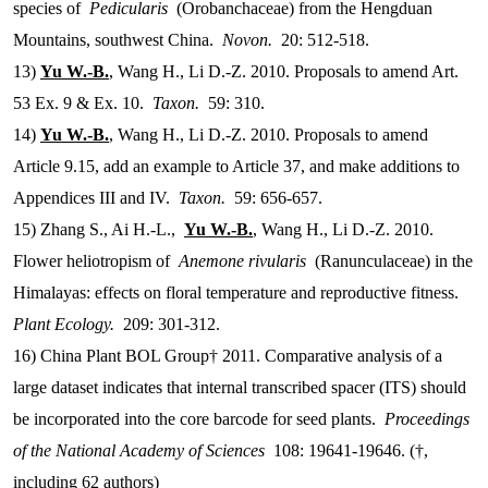
species of
Pedicularis
(Orobanchaceae) from the Hengduan
Mountains, southwest China.
Novon.
20: 512-518.
13)
Yu W.-B.
, Wang H., Li D.-Z. 2010. Proposals to amend Art.
53 Ex. 9 & Ex. 10.
Taxon.
59: 310.
14)
Yu W.-B.
, Wang H., Li D.-Z. 2010. Proposals to amend
Article 9.15, add an example to Article 37, and make additions to
Appendices III and IV.
Taxon.
59: 656-657.
15) Zhang S., Ai H.-L.,
Yu W.-B.
, Wang H., Li D.-Z. 2010.
Flower heliotropism of
Anemone rivularis
(Ranunculaceae) in the
Himalayas: effects on floral temperature and reproductive fitness.
Plant Ecology.
209: 301-312.
16) China Plant BOL Group† 2011. Comparative analysis of a
large dataset indicates that internal transcribed spacer (ITS) should
be incorporated into the core barcode for seed plants.
Proceedings
of the National Academy of Sciences
108: 19641-19646. (†,
including 62 authors)