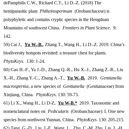
dePamphilis C.W., Richard C.T., Li D.-Z. (2018) The
hemiparasitic plant
Phtheirospermum
(Orobanchacese) is
polyphyletic and contains cryptic species in the Hengduan
Mountains of southwest China.
Frontiers in Plant Science.
9:
142.
59) Cai J.,
Yu W.-B.
, Zhang T., Wang H., Li D.-Z. 2019. China’s
biodiversity hotspots revisited: a treasure chest for plants.
PhytoKeys.
130: 1-24.
60) Cao H.-F., Ya J.-D., Zhang Q.-R., Hu X.-J., Zhang Z.-R., Liu
X.-H., Zhang Y.-C., Zhang A.-T.,
Yu W.-B.
2019.
Gentianella
macrosperma
, a new species of
Gentianella
(Gentianaceae) from
Xinjiang, China.
PhytoKeys
. 130: 59-73.
61) Li X., Wang H., Li D-Z,
Yu W-B.*
2019. Taxonomic and
nomenclatural notes on
Pedicularis
(Orobanchaceae): I. One new
species from northwest Yunnan, China.
PhytoKeys
. 130: 205-215.
62) Tang, G.-D., Liu, J.-F., Wang, L., Zhu, C.-M. Zhu, Liu, L.-H.,