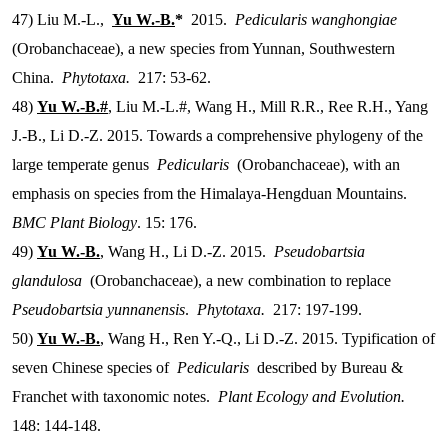
47) Liu M.-L.,
Yu W.-B.
*
2015.
Pedicularis wanghongiae
(Orobanchaceae), a new species from Yunnan, Southwestern
China.
Phytotaxa.
217: 53-62.
48)
Yu W.-B.#
, Liu M.-L.#, Wang H., Mill R.R., Ree R.H., Yang
J.-B., Li D.-Z. 2015. Towards a comprehensive phylogeny of the
large temperate genus
Pedicularis
(Orobanchaceae), with an
emphasis on species from the Himalaya-Hengduan Mountains.
BMC Plant Biology
. 15: 176.
49)
Yu W.-B.
, Wang H., Li D.-Z. 2015.
Pseudobartsia
glandulosa
(Orobanchaceae), a new combination to replace
Pseudobartsia yunnanensis
.
Phytotaxa.
217: 197-199.
50)
Yu W.-B.
, Wang H., Ren Y.-Q., Li D.-Z. 2015. Typification of
seven Chinese species of
Pedicularis
described by Bureau &
Franchet with taxonomic notes.
Plant Ecology and Evolution.
148: 144-148.