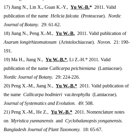
17) Jiang N., Lin X., Guan K.-Y.,
Yu W.-B.
*
2011. Valid
publication of the name
Helicia falcata
(Proteaceae).
Nordic
Journal of Botany.
29: 61-62.
18) Jiang N., Peng X.-M.,
Yu W.-B.
2011. Valid publication of
Asarum longirhizomatosum
(Aristolochiaceae).
Novon.
21: 190-
191.
19) Ma H., Jiang N.,
Yu W.-B.*
, Li Z.-H.* 2011. Valid
publication of the name C
allicarpa peichieniana
(Lamiaceae).
Nordic Journal of Botany.
29: 224-226.
20) Peng X.-M., Jiang N.,
Yu W.-B.*
2011. Valid publication of
the name
Callicarpa bodinieri
var.
iteophylla
(Lamiaceae).
Journal of Systematics and Evolution.
49: 508.
21) Peng X.-M., He Z.,
Yu W.-B.*
2011. Nomenclature notes
on
Myristica yunnanensis
and
Cyclobalanopsis yonganensis
.
Bangladesh Journal of Plant Taxonomy.
18: 65-67.