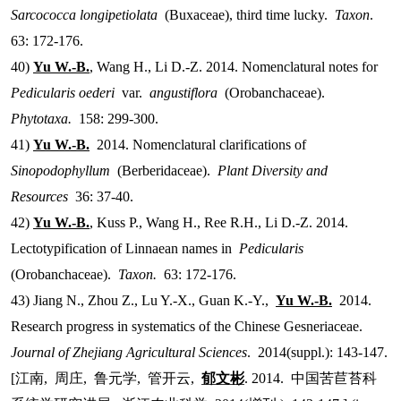
Sarcococca longipetiolata
(Buxaceae), third time lucky.
Taxon
.
63: 172-176.
40)
Yu W.-B.
, Wang H., Li D.-Z. 2014. Nomenclatural notes for
Pedicularis oederi
var.
angustiflora
(Orobanchaceae).
Phytotaxa.
158: 299-300.
41)
Yu W.-B.
2014. Nomenclatural clarifications of
Sinopodophyllum
(Berberidaceae).
Plant Diversity and
Resources
36: 37-40.
42)
Yu W.-B.
, Kuss P., Wang H., Ree R.H., Li D.-Z. 2014.
Lectotypification of Linnaean names in
Pedicularis
(Orobanchaceae).
Taxon.
63: 172-176.
43) Jiang N., Zhou Z., Lu Y.-X., Guan K.-Y.,
Yu W.-B.
2014.
Research progress in systematics of the Chinese Gesneriaceae.
Journal of Zhejiang Agricultural Sciences
. 2014(suppl.): 143-147.
[
江南
,
周庄
,
鲁元学
,
管开云
,
郁文彬
. 2014.
中国苦苣苔科