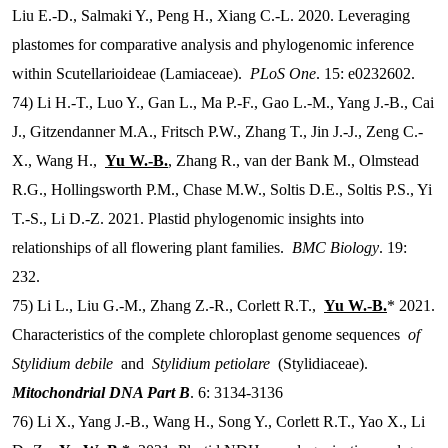
Liu E.-D., Salmaki Y., Peng H., Xiang C.-L. 2020. Leveraging
plastomes for comparative analysis and phylogenomic inference
within Scutellarioideae (Lamiaceae).
PLoS One
. 15: e0232602.
74) Li H.-T., Luo Y., Gan L., Ma P.-F., Gao L.-M., Yang J.-B., Cai
J., Gitzendanner M.A., Fritsch P.W., Zhang T., Jin J.-J., Zeng C.-
X., Wang H.,
Yu W.-B.
, Zhang R., van der Bank M., Olmstead
R.G., Hollingsworth P.M., Chase M.W., Soltis D.E., Soltis P.S., Yi
T.-S., Li D.-Z. 2021. Plastid phylogenomic insights into
relationships of all flowering plant families.
BMC Biology
. 19:
232.
75) Li L., Liu G.-M., Zhang Z.-R., Corlett R.T.,
Yu W.-B.
* 2021.
Characteristics of the complete chloroplast genome sequences
of
Stylidium debile
and
Stylidium petiolare
(Stylidiaceae).
Mitochondrial DNA Part B
. 6: 3134-3136
76) Li X., Yang J.-B., Wang H., Song Y., Corlett R.T., Yao X., Li