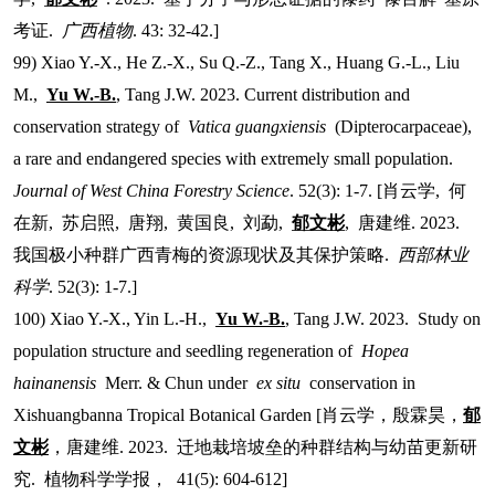
考证
.
广西植物
. 43: 32-42.]
99) Xiao Y.-X., He Z.-X., Su Q.-Z., Tang X., Huang G.-L., Liu
M.,
Yu W.-B.
, Tang J.W. 2023. Current distribution and
conservation strategy of
Vatica guangxiensis
(Dipterocarpaceae),
a rare and endangered species with extremely small population.
Journal of West China Forestry Science
. 52(3): 1-7. [
肖云学
,
何
在新
,
苏启照
,
唐翔
,
黄国良
,
刘勐
,
郁文彬
,
唐建维
. 2023.
我国极小种群广西青梅的资源现状及其保护策略
.
西部林业
科学
. 52(3): 1-7.]
100) Xiao Y.-X., Yin L.-H.,
Yu W.-B.
, Tang J.W. 2023. Study on
population structure and seedling regeneration of
Hopea
hainanensis
Merr. & Chun under
ex situ
conservation in
Xishuangbanna Tropical Botanical Garden [
肖云学，殷霖昊，
郁
文彬
，唐建维
. 2023.
迁地栽培坡垒的种群结构与幼苗更新研
究
.
植物科学学报，
41(5): 604-612]