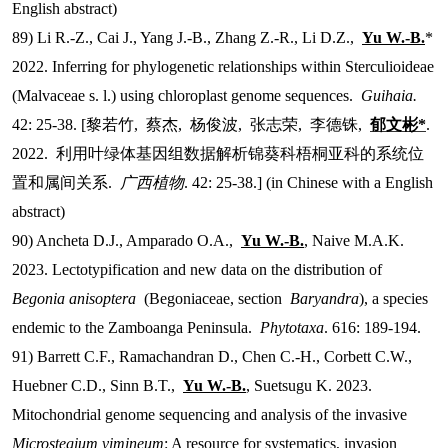
English abstract)
89) Li R.-Z., Cai J., Yang J.-B., Zhang Z.-R., Li D.Z.,
Yu W.-B.
*
2022. Inferring for phylogenetic relationships within Sterculioideae
(Malvaceae s. l.) using chloroplast genome sequences.
Guihaia.
42: 25-38. [
黎若竹
,
蔡杰
,
杨俊波
,
张志荣
,
李德铢
,
郁文彬
*
.
2022.
利用叶绿体基因组数据解析锦葵科梧桐亚科的系统位
置和属间关系
.
广西植物
. 42: 25-38.] (in Chinese with a English
abstract)
90) Ancheta D.J., Amparado O.A.,
Yu W.-B.
, Naive M.A.K.
2023. Lectotypification and new data on the distribution of
Begonia anisoptera
(Begoniaceae, section
Baryandra
), a species
endemic to the Zamboanga Peninsula.
Phytotaxa
. 616: 189-194.
91) Barrett C.F., Ramachandran D., Chen C.-H., Corbett C.W.,
Huebner C.D., Sinn B.T.,
Yu W.-B.
, Suetsugu K. 2023.
Mitochondrial genome sequencing and analysis of the invasive
Microstegium vimineum
: A resource for systematics, invasion