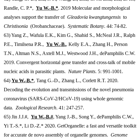
Randle, C. P.*,
Yu W.-B.*
. 2019 Molecular and morphological
analyses support the transfer of
Gleadovia kwangtungensis
to
Christisonia
(Orobanchaceae).
Systematic Botany
. 44: 74-82.
63) Yang Z., Wafula E.K., Kim G., Shahid S., McNeal J.R., Ralph
P.E., Timilsena P.R.,
Yu W.-B.
, Kelly E.A., Zhang H., Person
T.N., Altman N.S., Axtell M.J., Westwood J.H., dePamphilis C.W.
2019. Convergent horizontal gene transfer and cross-talk of mobile
nucleic acids in parasitic plants.
Nature Plants
. 5: 991-1001.
64)
Yu W.-B.*
, Tang G.-D., Zhang L., Corlett R.T. 2020.
Decoding the evolution and transmissions of the novel pneumonia
coronavirus (SARS-CoV-2/HCoV-19) using whole genomic
data.
Zoological Research
. 41: 247-257.
65) Jin J.J.#,
Yu W.-B.#
, Yang J.-B., Song Y., dePamphilis C.W.,
Yi T.-S.*, Li D.-Z.* 2020. GetOrganelle: a fast and versatile toolkit
for accurate de novo assembly of organelle genomes.
Genome