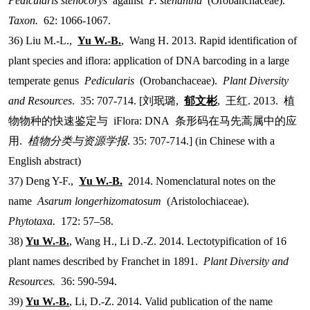
Pedicularis stenocorys
against
P. stenantha
(Orobanchaceae).
Taxon.
62: 1066-1067.
36) Liu M.-L.,
Yu W.-B.
,
Wang H. 2013. Rapid identification of
plant species and iflora: application of DNA barcoding in a large
temperate genus
Pedicularis
(Orobanchaceae).
Plant Diversity
and Resources
. 35: 707-714. [
刘珉璐
,
郁文彬
,
王红
. 2013.
植
物物种的快速鉴定与
iFlora: DNA
条形码在马先蒿属中的应
用
.
植物分类与资源学报
. 35: 707-714.] (in Chinese with a
English abstract)
37) Deng Y-F.,
Yu W.-B.
2014. Nomenclatural notes on the
name
Asarum longerhizomatosum
(Aristolochiaceae).
Phytotaxa.
172: 57–58.
38)
Yu W.-B.
, Wang H., Li D.-Z. 2014. Lectotypification of 16
plant names described by Franchet in 1891.
Plant Diversity and
Resources.
36: 590-594.
39)
Yu W.-B.
, Li, D.-Z. 2014. Valid publication of the name