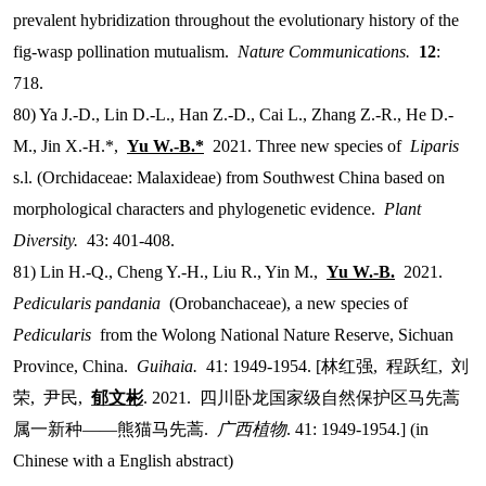
prevalent hybridization throughout the evolutionary history of the
fig-wasp pollination mutualism.
Nature Communications.
12
:
718.
80) Ya J.-D., Lin D.-L., Han Z.-D., Cai L., Zhang Z.-R., He D.-
M., Jin X.-H.*,
Yu W.-B.*
2021. Three new species of
Liparis
s.l. (Orchidaceae: Malaxideae) from Southwest China based on
morphological characters and phylogenetic evidence.
Plant
Diversity.
43: 401-408.
81) Lin H.-Q., Cheng Y.-H., Liu R., Yin M.,
Yu W.-B.
2021.
Pedicularis pandania
(Orobanchaceae), a new species of
Pedicularis
from the Wolong National Nature Reserve, Sichuan
Province, China.
Guihaia.
41: 1949-1954. [
林红强
,
程跃红
,
刘
荣
,
尹民
,
郁文彬
. 2021.
四川卧龙国家级自然保护区马先蒿
属一新种
——
熊猫马先蒿
.
广西植物
. 41: 1949-1954.] (in
Chinese with a English abstract)