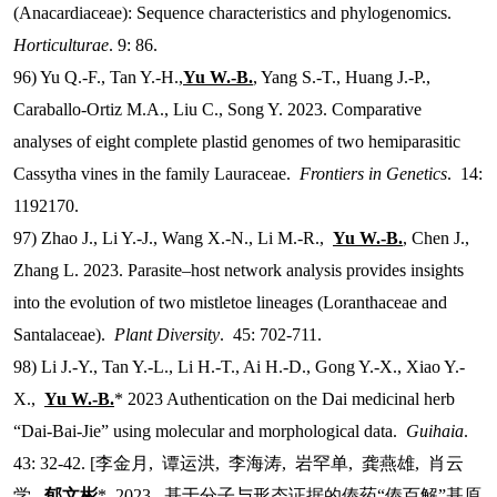
(Anacardiaceae): Sequence characteristics and phylogenomics.
Horticulturae
. 9: 86.
96) Yu Q.-F., Tan Y.-H.,
Yu W.-B.
, Yang S.-T., Huang J.-P.,
Caraballo-Ortiz M.A., Liu C., Song Y. 2023. Comparative
analyses of eight complete plastid genomes of two hemiparasitic
Cassytha vines in the family Lauraceae.
Frontiers in Genetics
.
14:
1192170.
97)
Zhao J., Li Y.-J., Wang X.-N., Li M.-R.,
Yu W.-B.
, Chen J.,
Zhang L. 2023. Parasite–host network analysis provides insights
into the evolution of two mistletoe lineages (Loranthaceae and
Santalaceae).
Plant Diversity
.
45: 702-711.
98) Li J.-Y., Tan Y.-L., Li H.-T., Ai H.-D., Gong Y.-X., Xiao Y.-
X.,
Yu W.-B.
* 2023 Authentication on the Dai medicinal herb
“Dai-Bai-Jie” using molecular and morphological data.
Guihaia
.
43: 32-42. [
李金月
,
谭运洪
,
李海涛
,
岩罕单
,
龚燕雄
,
肖云
学
,
郁文彬
*. 2023.
基于分子与形态证据的傣药
“
傣百解
”
基原