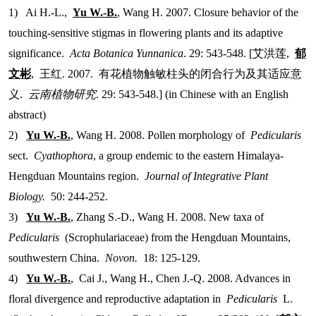
1) Ai H.-L.,
Yu W.-B.
, Wang H. 2007. Closure behavior of the
touching-sensitive stigmas in flowering plants and its adaptive
significance.
Acta Botanica Yunnanica
. 29: 543-548. [
艾洪莲
,
郁
文彬
,
王红
. 2007.
有花植物触敏柱头的闭合行为及其适应意
义
.
云南植物研究
. 29: 543-548.] (in Chinese with an English
abstract)
2)
Yu W.-B.
, Wang H. 2008. Pollen morphology of
Pedicularis
sect.
Cyathophora
, a group endemic to the eastern Himalaya-
Hengduan Mountains region.
Journal of Integrative Plant
Biology.
50: 244-252.
3)
Yu W.-B.
, Zhang S.-D., Wang H. 2008. New taxa of
Pedicularis
(Scrophulariaceae) from the Hengduan Mountains,
southwestern China.
Novon.
18: 125-129.
4)
Yu W.-B.
, Cai J., Wang H., Chen J.-Q. 2008. Advances in
floral divergence and reproductive adaptation in
Pedicularis
L.