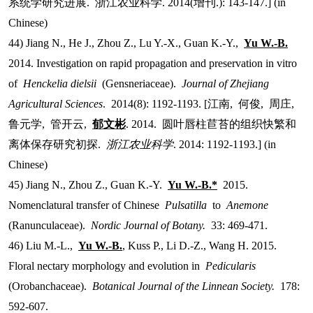
系统学研究进展
.
浙江农业科学
. 2014(
增刊
.): 143-147.] (in
Chinese)
44) Jiang N., He J., Zhou Z., Lu Y.-X., Guan K.-Y.,
Yu W.-B.
2014. Investigation on rapid propagation and preservation in vitro
of
Henckelia dielsii
(Gensneriaceae).
Journal of Zhejiang
Agricultural Sciences
. 2014(8): 1192-1193. [
江南
,
何俊
,
周庄
,
鲁元学
,
管开云
,
郁文彬
. 2014.
圆叶唇柱苣苔的组织快繁和
离体保存研究初探
.
浙江农业科学
. 2014: 1192-1193.] (in
Chinese)
45) Jiang N., Zhou Z., Guan K.-Y.
Yu W.-B.*
2015.
Nomenclatural transfer of Chinese
Pulsatilla
to
Anemone
(Ranunculaceae).
Nordic Journal of Botany.
33: 469-471.
46) Liu M.-L.,
Yu W.-B.
, Kuss P., Li D.-Z., Wang H. 2015.
Floral nectary morphology and evolution in
Pedicularis
(Orobanchaceae).
Botanical Journal of the Linnean Society.
178:
592-607.