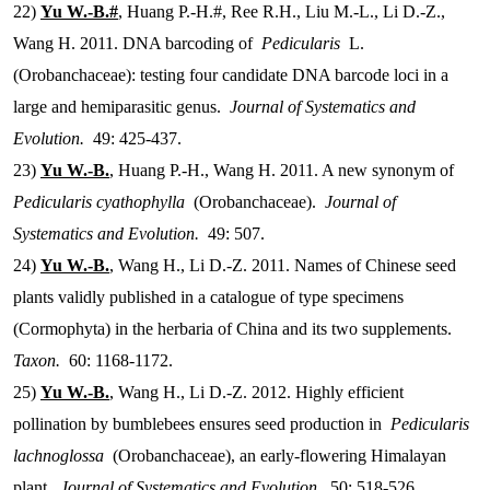
22)
Yu W.-B.#
, Huang P.-H.#, Ree R.H., Liu M.-L., Li D.-Z.,
Wang H. 2011. DNA barcoding of
Pedicularis
L.
(Orobanchaceae): testing four candidate DNA barcode loci in a
large and hemiparasitic genus.
Journal of Systematics and
Evolution.
49: 425-437.
23)
Yu W.-B.
, Huang P.-H., Wang H. 2011. A new synonym of
Pedicularis cyathophylla
(Orobanchaceae).
Journal of
Systematics and Evolution.
49: 507.
24)
Yu W.-B.
, Wang H., Li D.-Z. 2011. Names of Chinese seed
plants validly published in a catalogue of type specimens
(Cormophyta) in the herbaria of China and its two supplements.
Taxon.
60: 1168-1172.
25)
Yu W.-B.
, Wang H., Li D.-Z. 2012. Highly efficient
pollination by bumblebees ensures seed production in
Pedicularis
lachnoglossa
(Orobanchaceae), an early-flowering Himalayan
plant.
Journal of Systematics and Evolution.
50: 518-526.