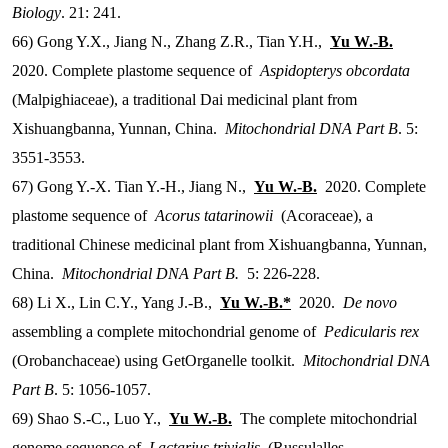
Biology
. 21: 241.
66) Gong Y.X., Jiang N., Zhang Z.R., Tian Y.H.,
Yu W.-B.
2020. Complete plastome sequence of
Aspidopterys obcordata
(Malpighiaceae), a traditional Dai medicinal plant from
Xishuangbanna, Yunnan, China.
Mitochondrial DNA Part B
. 5:
3551-3553.
67) Gong Y.-X. Tian Y.-H., Jiang N.,
Yu W.-B.
2020. Complete
plastome sequence of
Acorus tatarinowii
(Acoraceae), a
traditional Chinese medicinal plant from Xishuangbanna, Yunnan,
China.
Mitochondrial DNA Part B.
5: 226-228.
68) Li X., Lin C.Y., Yang J.-B.,
Yu W.-B.*
2020.
De novo
assembling a complete mitochondrial genome of
Pedicularis rex
(Orobanchaceae) using GetOrganelle toolkit.
Mitochondrial DNA
Part B
. 5: 1056-1057.
69) Shao S.-C., Luo Y.,
Yu W.-B.
The complete mitochondrial
genome sequence of
Lactarius trivialis
(Russulalles,