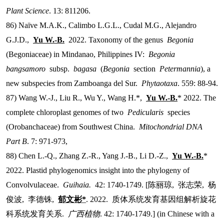
Plant Science
. 13: 811206.
86) Naïve M.A.K., Calimbo L.G.L., Cudal M.G., Alejandro
G.J.D.,
Yu W.-B.
2022. Taxonomy of the genus
Begonia
(Begoniaceae) in Mindanao, Philippines IV:
Begonia
bangsamoro
subsp.
bagasa
(
Begonia
section
Petermannia
), a
new subspecies from Zamboanga del Sur.
Phytaotaxa
. 559: 88-94.
87) Wang W.-J., Liu R., Wu Y., Wang H.*,
Yu W.-B.
* 2022. The
complete chloroplast genomes of two
Pedicularis
species
(Orobanchaceae) from Southwest China.
Mitochondrial DNA
Part B
. 7: 971-973,
88) Chen L.-Q., Zhang Z.-R., Yang J.-B., Li D.-Z.,
Yu W.-B.
*
2022. Plastid phylogenomics insight into the phylogeny of
Convolvulaceae.
Guihaia.
42: 1740-1749. [
陈丽琼
,
张志荣
,
杨
俊波
,
李德铢
,
郁文彬
*
. 2022.
质体系统发育基因组解析旋花
科系统发育关系
.
广西植物
. 42: 1740-1749.] (in Chinese with a