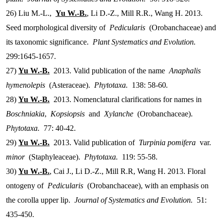
26) Liu M.-L.,
Yu W.-B.
, Li D.-Z., Mill R.R., Wang H. 2013.
Seed morphological diversity of
Pedicularis
(Orobanchaceae) and
its taxonomic significance.
Plant Systematics and Evolution.
299:1645-1657.
27)
Yu W.-B.
2013. Valid publication of the name
Anaphalis
hymenolepis
(Asteraceae).
Phytotaxa.
138: 58-60
.
28)
Yu W.-B.
2013. Nomenclatural clarifications for names in
Boschniakia
,
Kopsiopsis
and
Xylanche
(Orobanchaceae).
Phytotaxa.
77: 40-42.
29)
Yu W.-B.
2013. Valid publication of
Turpinia pomifera
var.
minor
(Staphyleaceae).
Phytotaxa.
119: 55-58.
30)
Yu W.-B.
, Cai J., Li D.-Z., Mill R.R, Wang H. 2013. Floral
ontogeny of
Pedicularis
(Orobanchaceae), with an emphasis on
the corolla upper lip.
Journal of Systematics and Evolution.
51:
435-450.