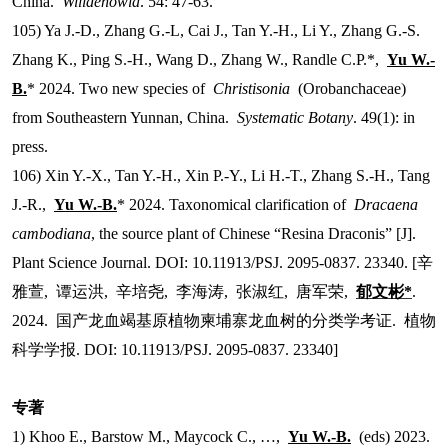
China.
Willdenowia
. 54: 47-63.
105) Ya J.-D., Zhang G.-L, Cai J., Tan Y.-H., Li Y., Zhang G.-S.
Zhang K., Ping S.-H., Wang D., Zhang W., Randle C.P.*,
Yu W.-
B.
* 2024. Two new species of
Christisonia
(Orobanchaceae)
from Southeastern Yunnan, China.
Systematic Botany
. 49(1): in
press.
106) Xin Y.-X., Tan Y.-H., Xin P.-Y., Li H.-T., Zhang S.-H., Tang
J.-R.,
Yu W.-B.
* 2024. Taxonomical clarification of
Dracaena
cambodiana
, the source plant of Chinese “Resina Draconis” [J].
Plant Science Journal. DOI: 10.11913/PSJ. 2095-0837. 23340. [
辛
雅萱
,
谭运洪
,
辛培尧
,
李海涛
,
张淑红
,
唐军荣
,
郁文彬
*
.
2024.
国产龙血竭基原植物柬埔寨龙血树的分类学考证
.
植物
科学学报
. DOI: 10.11913/PSJ. 2095-0837. 23340]
专著
1) Khoo E., Barstow M., Maycock C., …,
Yu W.-B.
(eds) 2023.