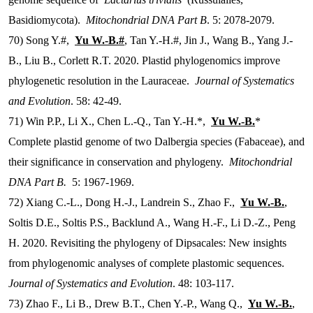
Basidiomycota).
Mitochondrial DNA Part B
. 5: 2078-2079.
70) Song Y.#,
Yu W.-B.#
, Tan Y.-H.#, Jin J., Wang B., Yang J.-
B., Liu B., Corlett R.T. 2020. Plastid phylogenomics improve
phylogenetic resolution in the Lauraceae.
Journal of Systematics
and Evolution
. 58: 42-49.
71) Win P.P., Li X., Chen L.-Q., Tan Y.-H.*,
Yu W.-B.
*
Complete plastid genome of two Dalbergia species (Fabaceae), and
their significance in conservation and phylogeny.
Mitochondrial
DNA Part B.
5: 1967-1969.
72) Xiang C.-L., Dong H.-J., Landrein S., Zhao F.,
Yu W.-B.
,
Soltis D.E., Soltis P.S., Backlund A., Wang H.-F., Li D.-Z., Peng
H. 2020. Revisiting the phylogeny of Dipsacales: New insights
from phylogenomic analyses of complete plastomic sequences.
Journal of Systematics and Evolution
. 48: 103-117.
73) Zhao F., Li B., Drew B.T., Chen Y.-P., Wang Q.,
Yu W.-B.
,