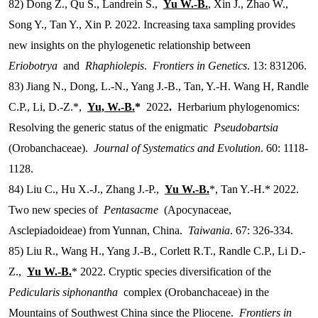
82) Dong Z., Qu S., Landrein S.,
Yu W.-B.
, Xin J., Zhao W.,
Song Y., Tan Y., Xin P. 2022. Increasing taxa sampling provides
new insights on the phylogenetic relationship between
Eriobotrya
and
Rhaphiolepis
.
Frontiers in Genetics
. 13: 831206.
83) Jiang N., Dong, L.-N., Yang J.-B., Tan, Y.-H. Wang H, Randle
C.P., Li, D.-Z.*,
Yu, W.-B.
*
2022
.
Herbarium phylogenomics:
Resolving the generic status of the enigmatic
Pseudobartsia
(Orobanchaceae).
Journal of Systematics and Evolution
. 60: 1118-
1128.
84) Liu C., Hu X.-J., Zhang J.-P.,
Yu W.-B.
*, Tan Y.-H.* 2022.
Two new species of
Pentasacme
(Apocynaceae,
Asclepiadoideae) from Yunnan, China.
Taiwania
. 67: 326-334.
85) Liu R., Wang H., Yang J.-B., Corlett R.T., Randle C.P., Li D.-
Z.,
Yu W.-B.
* 2022. Cryptic species diversification of the
Pedicularis siphonantha
complex (Orobanchaceae) in the
Mountains of Southwest China since the Pliocene.
Frontiers in