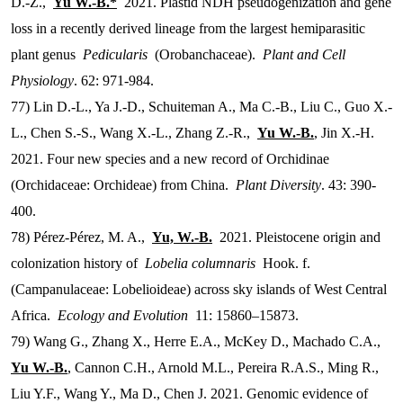
D.-Z.,
Yu W.-B.*
2021. Plastid NDH pseudogenization and gene
loss in a recently derived lineage from the largest hemiparasitic
plant genus
Pedicularis
(Orobanchaceae).
Plant and Cell
Physiology
. 62: 971-984.
77) Lin D.-L., Ya J.-D., Schuiteman A., Ma C.-B., Liu C., Guo X.-
L., Chen S.-S., Wang X.-L., Zhang Z.-R.,
Yu W.-B.
, Jin X.-H.
2021. Four new species and a new record of Orchidinae
(Orchidaceae: Orchideae) from China.
Plant Diversity
. 43: 390-
400.
78) Pérez-Pérez, M. A.,
Yu, W.-B.
2021. Pleistocene origin and
colonization history of
Lobelia columnaris
Hook. f.
(Campanulaceae: Lobelioideae) across sky islands of West Central
Africa.
Ecology and Evolution
11: 15860–15873.
79) Wang G., Zhang X., Herre E.A., McKey D., Machado C.A.,
Yu W.-B.
, Cannon C.H., Arnold M.L., Pereira R.A.S., Ming R.,
Liu Y.F., Wang Y., Ma D., Chen J. 2021. Genomic evidence of