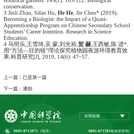
botanical gardens. 149(1): 103-112. Biological
conservation.
3 Jinli Zhao, Sifan Hu,
He He
, Jin Chen* (2019).
Becoming a Biologist: the Impact of a Quasi-
Apprenticeship Program on Chinese Secondary School
Students’ Career Intention. Research in Science
Education.
4
马明乐
,
王雪琦
,
吴
蒙
,
刘光裕
,
贺
赫
,
王西敏
,
陈
进
*.
用
“
方法
—
目的链
”
理论探究植物园夜游环境教育效
果
.
科普研究
[J], 2019, 14(6): 47~57.
上一篇：已是第一篇
下一篇：潘勃
友情链接
0691-8715071
0691-8715914
（电话）
(旅游咨询)