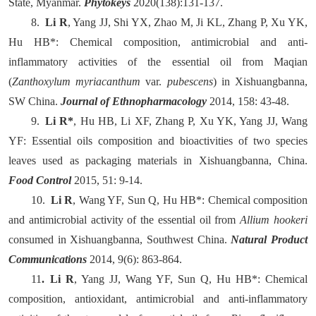
State, Myanmar.
Phytokeys
2020(138):131-137.
8.
Li R
, Yang JJ, Shi YX, Zhao M, Ji KL, Zhang P, Xu YK,
Hu HB
*
: Chemical composition, antimicrobial and anti-
inflammatory activities of the essential oil from Maqian
(
Zanthoxylum myriacanthum
var.
pubescens
) in Xishuangbanna,
SW China.
Journal of Ethnopharmacology
2014, 158: 43-48.
9.
Li R*
, Hu HB, Li XF, Zhang P, Xu YK, Yang JJ, Wang
YF: Essential oils composition and bioactivities of two species
leaves used as packaging materials in Xishuangbanna, China.
Food Control
2015, 51: 9-14.
10.
Li R
, Wang YF, Sun Q, Hu HB
*
: Chemical composition
and antimicrobial activity of the essential oil from
Allium hookeri
consumed in Xishuangbanna, Southwest China.
Natural Product
Communications
2014, 9(6): 863-864.
11
.
Li R
, Yang JJ, Wang YF, Sun Q, Hu HB
*
: Chemical
composition, antioxidant, antimicrobial and anti-inflammatory