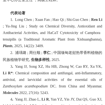
代表论著
1. Long Chen ; Xuan Fan ; Hao Qi ; Shi-Guo Chen ;
Ren Li
; Yu-Jing Liu ; Study on Chemical Diversity, Antioxidant and
Antibacterial Activities, and HaCaT Cytotoxicity of Camphora
tenuipilis (a Traditional Aromatic Plant from Xishuangbanna),
Plants
, 2025, 14(22): 3409.
2. 浦瑀璐 ; 周仕顺 ;
李仁
; 中国缅甸老挝热带香料植物的
民族植物学研究,
生物多样性
, 2025.
3
.
Yang JJ, Song XZ, Hu HB, Zhong W, Cao RY, Xu YK,
Li R
*
: Chemical composition and antifungal, anti-Inflammatory,
antiviral, and larvicidal activities of the essential oils of
Zanthoxylum acanthopodium
DC. from China and Myanmar.
Molecules
2022, 27(16): 5243.
4
.
Yang JJ, Zhao L,
Li R
, Yan YZ, Yin JY, Dai QS, Guo XJ,