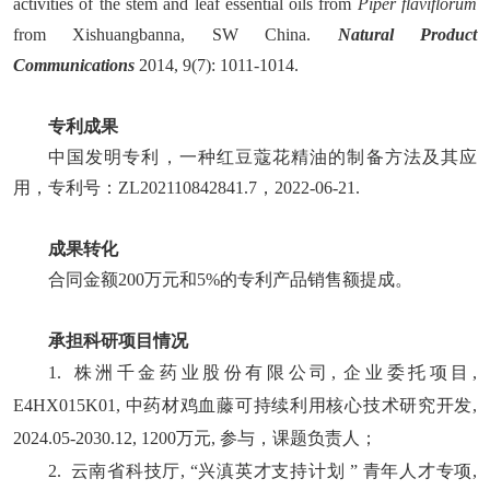
activities of the stem and leaf essential oils from
Piper flaviflorum
from Xishuangbanna, SW China.
Natural Product
Communications
2014, 9(7): 1011-1014.
专利成果
中
国发明专利，一种红豆蔻花精油的制备方法及其应
用，专利号：
ZL202110842841.7
，
2022-06-21.
成果转化
合同金额
200
万元和
5%
的专利产品销售额提成。
承担科研项目情况
1. 株洲千金药业股份有限公司, 企业委托项目,
E4HX015K01, 中药材鸡血藤可持续利用核心技术研究开发,
2024.05-2030.12, 1200万元, 参与，课题负责人；
2. 云南省科技厅, “兴滇英才支持计划 ” 青年人才专项,