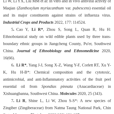
Li W, Li YX, Liu MM et al: In vitro and in vivo antiviral activity of
Maqian (
Zanthoxylum myriacanthum
var.
pubescens
) essential oil
and its major constituents against strains of influenza virus.
Industrial Crops and Products
2022, 177:
114524.
5
.
Cao Y,
Li R*
, Zhou S, Song L, Quan R, Hu H:
Ethnobotanical study on wild edible plants used by three trans-
boundary ethnic groups in Jiangcheng County, Pu'er, Southwest
China.
Journal of Ethnobiology and Ethnomedicine
2020,
16(66).
6
.
Li R*
, Yang J-J, Song X-Z, Wang Y-F, Corlett RT, Xu Y-
K, Hu H-B
*
: Chemical composition and the cytotoxic,
antimicrobial, and anti-Inflammatory activities of the fruit peel
essential oil from
Spondias pinnata
(Anacardiaceae) in
Xishuangbanna, Southwest China.
Molecules
2020, 25 (343).
7
.
Li R
, Shine L, Li W, Zhou S-S
*
: A new species of
Zingiber (Zingiberaceae) from Natma Taung National Park, Chin