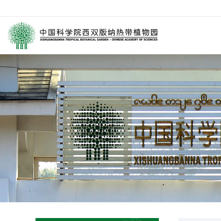
园区介绍
要闻
西园动
历任领导
媒体关注
科研进
学术委员会
园林消息
科普报
西园历史
旅游信息
通知公
数字园区