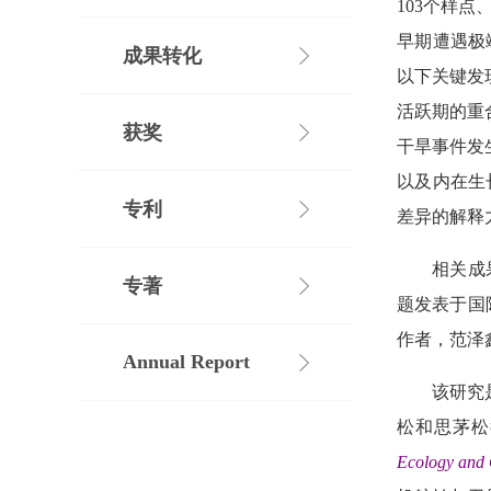
103
个样点
早期遭遇极
成果转化
以下关键发
活跃期的重
获奖
干旱事件发
以及内在生
专利
差异的解释
相关成
专著
题发表于国
作者，范泽
Annual Report
该研究
松和思茅松
Ecology and 