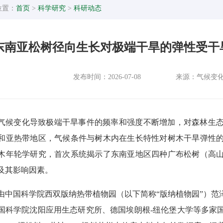
位置：
首页
>
科学研究
>
科研动态
东南亚松树径向生长对极端干旱的弹性受干
发布时间：2026-07-08
来源：气候变
气候变化导致极端干旱事件的频率和强度不断增加，对森林生
和亚热带地区，气候条件与树木内在生长特性对树木干旱弹性
木年轮学研究，首次系统揭示了东南亚地区四种广布松树
（
高
及其影响因素。
由中国科学院西双版纳热带植物园
（以下简称
“版纳植物园”）
范
国科学院沈阳应用生态研究所、德国埃朗根
-
纽伦堡大学等多家