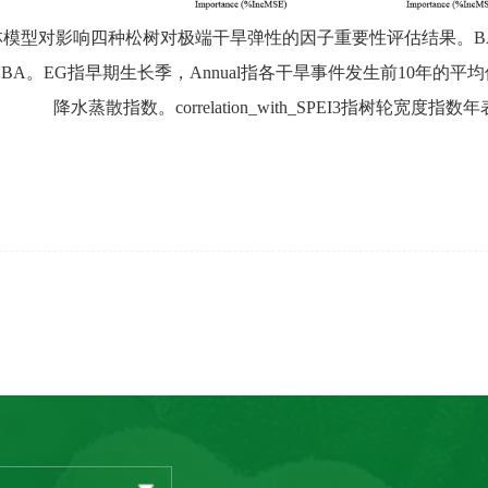
林模型
对
影响四种松树
对
极端干旱
弹性
的因子重要性评估结果。
B
木
BA
。
EG
指早期生长季，
Annual
指各干旱事件发生前
10
年的平均
降水蒸散指数。
correlation_with_SPEI3
指树轮宽度指数年