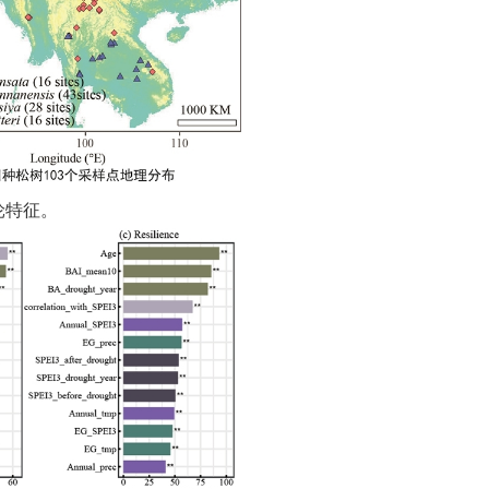
轮特征
。