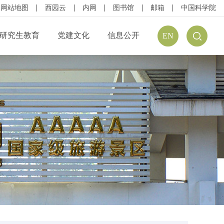
网站地图
西园云
内网
图书馆
邮箱
中国科学院
研究生教育
党建文化
信息公开
EN
公开规定
组织结构
信息公开指南
公开目录
廉政建设
预（决）算公开
请公开
文化建设
年度报告
方式
学习资源