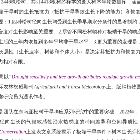
、
2446
棵松树、共计
4418
根树芯样本的庞大树木年轮数据库，涵
端干旱时的生长抵抗力（抵抗干旱导致生长下降的能力）和恢
现
：
1
.
四种松树径向生长均受到生长季早期水分条件的显著制约
合度对生长影响至关重要。
2.
尽管不同松树物种对极端干旱的响
生后的三年内恢复到多年平均非干旱水平。
3.
更为重要的发现是
长属性（生长速率、树龄和个体大小）是决定其抵抗力和恢复
力相对有限。
果以
“
Drought sensitivity and tree growth attributes regulate growth r
际农林权威期刊
Agricultural and Forest Meteorology
上。版纳植物
鑫研究员为通讯作者。
是团队在东南亚松树干旱响应系列研究中的重要突破。
2022
年，
径向生长的气候敏感性沿水热梯度的种间差异和空间异质性
Conservation
上发表文章系统揭示了极端干旱事件下树木生长弹