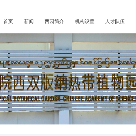
首页
新闻
西园简介
机构设置
人才队伍
现任领导
新闻动态
通知公告
态
科研部门
研究系列
管理系统
工程系列
党建动态
信息
党委和纪委
招生信息
培养管理
展
业务机构
实验系列
支撑系统
其他系列
群团天地
信息
学位委员会
学位学科
导师队伍
道
青促会小组
博士后流动站
党务公开
依申
形象标识
学生工作
服务指南
告
人才招聘
党建专题
联系
联系我们