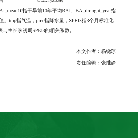
AI_mean10
指干旱前
10
年平均
BAI
。
BA_drought_year
指
值。
tmp
指气温，
prec
指降水量，
SPEI3
指
3
个月标准化
表与生长季初期
SPEI3
的相关系数。
本文作者：杨绕琼
责任编辑：张维静