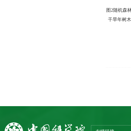
图
2
随机森
干旱年树