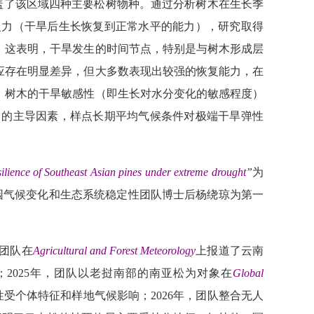
盖了该区域四种主要松树物种。通过分析树木在生长季
复力（干旱后生长恢复到正常水平的能力），研究取得
，这表明，干旱发生的时间节点，特别是与树木形成层
应存在明显差异，但大多数表现出较强的恢复能力，在
，树木的干旱敏感性（即生长对水分变化的敏感程度）
力的主导因素，样点长期平均气候条件对极端干旱弹性
esilience of Southeast Asian pines under extreme drought
”
为
园气候变化和生态系统稳定性团队博士后杨绕琼为第一
团队在
Agricultural and Forest Meteorology
上报道了云南
；
2025
年，团队以老挝南部的南亚松为对象在
Global
性受个体特征和样地气候影响；
2026
年，团队整合无人