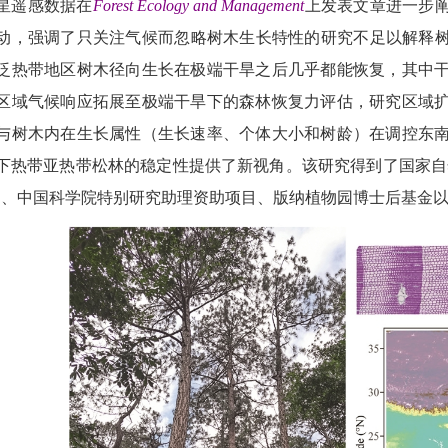
星遥感数据在
Forest Ecology and Management
上发表文章进一步
动，强调了只关注气候而忽略树木生长特性的研究不足以解释
泛热带地区树木径向生长在极端干旱之后几乎都能恢复，其中
区域气候响应拓展至极端干旱下的森林恢复力评估，研究区域
与树木内在生长属性（生长速率、个体大小和树龄）在调控东
下热带亚热带松林的稳定性提供了新视角。该研究得到了国家自然
目、中国科学院特别研究助理资助项目、
版纳植物园博士后基金