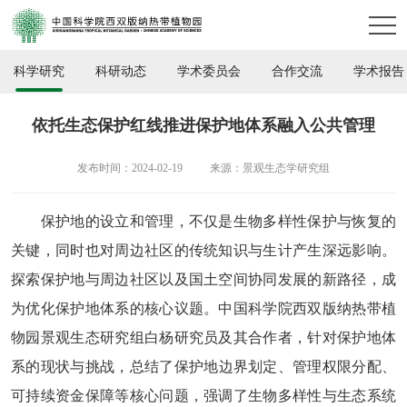
科学研究
科研动态
学术委员会
合作交流
学术报告
依托生态保护红线推进保护地体系融入公共管理
发布时间：2024-02-19
来源：景观生态学研究组
保护
地
的设立和管理
，
不仅是生物多样性保护
与恢复
的
关键，同时也对周边社区的
传统知识与生计
产生深远影响。
探索
保护
地
与周边社区以及国土空间协
同
发展的新路径，成
为
优化
保护地体系的核心议题。中国科学院西双版纳热带植
物园景观生态研究组白杨研究员及其
合作者
，针对保护
地体
系
的现状
与
挑战，总结了保护
地
边界
划定
、管理权限分配、
可持续资金保障等核心问题，强调了
生物多样性与
生态
系统