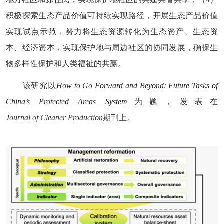
积极探索
生态产品价值
可持续
实现
路径
，
开展生态产品价值
实现试点示范，努力将生态资源转化为生态资产、生态资
本、经济资本，实现保护地与周边社区的协同发展，确保
生
物多样性保护和人类福祉的
共赢
。
该
研究以
How to Go Forward and Beyond: Future Tasks of
China’s Protected Areas System
为题，发表
在
Journal
of
Cleaner
Production
期刊上
。