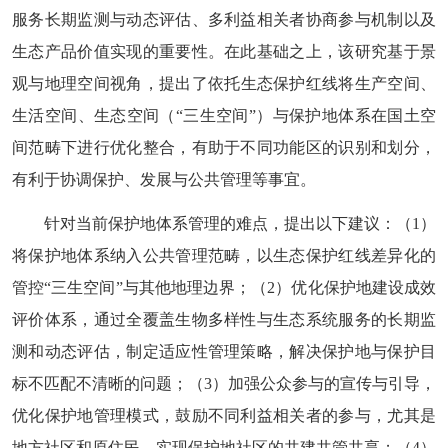
服务
长期监测与动态
评估、多利益相关者协商
参与
机制以及
生态产品价值实现的重要性
。在此基础之上
，
该
研究
基于景
观与地理空间视角，提出
了
依托
生态保护红线将
生产空间、
生活空间、生态空间（
“
三生空间
”）
与保护
地
体系在国土空
间
范畴下
进行
优化
整合，有助于不同功能区的识别和划分
，
有利于
协调保护
、发展
与公共管理
等事宜
。
针对当前保护
地体系
管理的难点
，
提出以下建议：（
1
）
将保护
地
体系纳入公共管理范畴，以生态
保护
红线
差异化的
管控
“
三生空间
”
与
其他地理边界；
（
2
）优化保护
地建设成效
评价体系，通过全
覆盖
生物多样性
与
生态
系统
服务
的长期监
测和动态
评估，
制定适应性管理策略，解决
保护
地
与保护目
标不匹配
不清晰
的问题
；
（
3
）
加强
公众参与
的宣传与引导
，
优化保护
地
管理模式，鼓励不同利益相关者
的参与
，尤其是
地方社区和原住民，实现
保护地
社区
的共建
共管共享
；
（
4
）