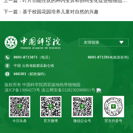
上一篇：叶片功能性状的种内变异和协同变化促进植物适应复杂生境
下一篇：基于校园花园培养儿童对自然的兴趣
友情链接
0691-8715071
0691-8715914
（电话）
(旅游咨询)
中国·云南省勐腊县勐仑镇
666303
（邮政编码）
版权所有 中国科学院西双版纳热带植物园
滇ICP备13004273号 滇公网安备53282302000011号
今日头条
官方微博
微信公众号
官方抖音号