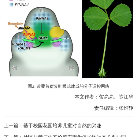
图
2
.
蒺藜苜蓿复叶模式建成的分子调控网络
本文作者：贺亮亮、陈江华
责任编辑：张维静
上一篇：基于校园花园培养儿童对自然的兴趣