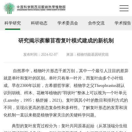
科学研究
科研动态
学术委员会
合作交流
学术报告
研究揭示蒺藜苜蓿复叶模式建成的新机制
发布时间：2024-02-07
来源：植物功能基因研究组
自然界中，植物叶片形态千差万别，其中一个最引人注目的差异
就是单叶和复叶的区别。单叶只有单一叶片，而复叶由多个小叶组
成。早在
2300年以前，古希腊哲学家、植物学之父Theophrastus
就认
识到胡桃、梣木、花楸等植物的
“
羽状叶
”
整体上可以视为一个叶单元
(Lazenby
，
1995
；
杨舒娅
，
2021)
。复叶因其小叶的数目和排列方式的
不同，呈现出更高的形态复杂性和多样性。了解复叶形态的发育和演
化机制一直以来都是植物学家关注的关键科学问题。
典型的复叶发育过程分为：复叶共同原基起始（从茎顶端分生组