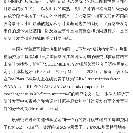
织
的周缘区形成凸起
）
，复叶初级形态建成（包括三维极性建立和小
叶
原基
的发生等），以及叶片的成熟。
复叶发育的里程碑是初级形态
建成阶段产生若干个独立的小叶原基，这涉及两个相互关联但不同的
发育事件：小叶原基的起始和小叶原基间边界的划分。了解这些发育
事件的
遗传调控基础，以及这些事件是如何整合和协同进行的，是目
前复叶发育研究领域的重要科学问题。
中国科学院西双版纳热带植物园
（
以下简称
“版纳植物园”）
热带
植物资源可持续利用重点实验室陈江华团队前期的研究以蒺藜苜蓿三
出复叶为模型，解析了
SGL1/MtLEAFY途径所关联的分子调控网络决
定小叶原基起始
（
He et al.
，
2020
；
Mo et al.
，
2021
）。
最近，该团队
在
The
Plant
Cell
杂志上
在线发表了题为
"
GRAS transcription factor
PINNATE-LIKE PENTAFOLIATA2 controls compound leaf
morphogenesis in
Medicago truncatula
"
的研究论文，进一步深入解析了
复叶发育中负责整合和协调小叶原基起始和小叶边界划分两个发育事
件的分子机制
(He et al.
，
2024)
。
该研究通过正向遗传学鉴定到一个新的复叶模式建成关键调控因
子
PINNA2
，它
编码
一类新的
GRAS转录因子。
PINNA2
基因特异地在