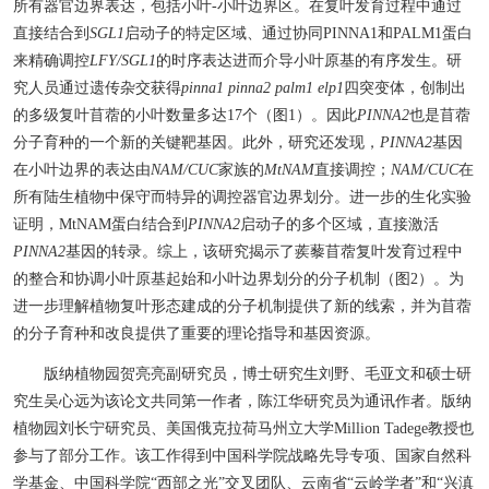
所有器官边界表达，包括
小叶
-小叶边界区。在复叶发育过程中通过
直接结合到
SGL1
启动子的特定区域、
通过协同
PINNA1和PALM1蛋白
来精确调控
LFY/
SGL1
的
时序
表达
进而介导
小叶原基的
有序发生
。
研
究人员通过遗传杂交获得
pinna1 pinna2 palm1 elp
1
四
突变体
，创制出
的多
级复叶
苜蓿的小叶数量
多达
17个
（图
1）
。因此
PINNA2
也是
苜蓿
分子育种的一个新
的关键
靶基因。
此外
，
研究还发现，
PINNA2
基因
在小叶边界的表达
由
NAM/CUC
家族的
MtNAM
直接调控；
NAM/CUC
在
所有陆生植物中
保守而特异的
调控
器官边界划分
。进一步的生化
实验
证明
，
MtNAM蛋白结合到
PINNA2
启动子的多个区域，直接
激活
PINNA2
基因的转录。
综上，该研究揭示了蒺藜苜蓿复叶发育过程中
的整合和协调小叶原基起始和小叶边界划分的分子机制（图
2）。为
进一步理解植物复叶形态建成的分子机制提供了新的线索，并为苜蓿
的分子育种和改良提供了重要的理论指导和基因资源。
版纳植物园
贺亮亮副研究员
，
博士研究生刘野、毛亚文和硕士研
究生吴心远为该论文共同第一作者，陈江华研究员为通讯作者。
版纳
植物园
刘长宁研究员、
美国俄克拉荷马州立大学
Million Tadege教授
也
参与了部分工作。该工作得到中国科学院战略先导
专项
、国家自然科
学基金、中国科学院
“
西部之光
”
交叉团队、云南省
“
云岭学者
”
和
“兴滇