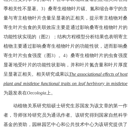
季相关性不显著。
3
）桑寄生植物
叶片碳、氮和
缩合单宁的含
量
与寄主植物
叶片
含量
呈显著的正相关
，
提示
寄主植物
对
桑
寄生叶片
虫
食
的
关联效应
主要是
通过影响
桑寄生植物
叶片的
功能性状
实现
的
（图
2
）；结构方程模型分析结果也表明寄主
植物主要通过影响桑寄生植物叶片的功能性状，进而影响桑
寄生
叶片虫食强度（图
3
）
。
4
）桑寄生植物叶片的虫食强度
显著地
受叶片的功能性状影响，
并
和
叶片氮含量和叶片厚度
呈显著
正相关。
相关研究成果以
The associational effects of host
plant and mistletoe functional traits on leaf herbivory in mistletoe
为题发表在
Oecologia
上。
动植物关系
研究
组硕士研究生苏国发为
该
文章的第一作
者，导师张玲研究员为通讯作者。该研究得到国家自然科学
基金
的资助，园林园艺中心和公共技术中心
为
该
研究提供了