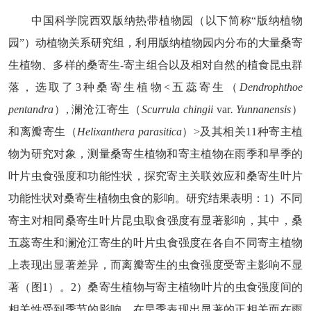
中国科学院西双版纳热带植物园（以下简称
“版纳植物
园”）动植物关系研究组，
利用版纳植物园内分布
的
大量桑寄
生植物
、
多样的
桑
寄生
-
寄主
组合以及相对自然
的植食
昆虫群
落
，选取
了
3
种桑寄生植物
<
五蕊寄生（
Dendrophthoe
pentandra
）
,
澜沧江寄生（
Scurrula chingii
var
. Yunnanensis
）
和离瓣寄生（
Helixanthera parasitica
）
>
及其相关
11
种寄主植
物为研究对象，
测量
桑寄生植物和寄主植物在雨季和旱季的
叶片虫食强度和功能性状，探究寄主
关联效应和
桑寄生叶片
功能
性状对
桑寄生植物虫食
的影响
。研究
结果表明
：
1
）不同
寄
主对相同
桑寄生叶片
昆虫取食
强度
有显著影响，其中，桑
五蕊寄生
和
澜沧江寄生
的叶片
虫食强度在各自不同寄主植物
上表现出
显著差异，而
离瓣寄生的虫食强度受寄主
影响不显
著
（图
1
）
。
2
）桑寄生植物
与寄主
植物叶片的虫食强度间的
相关性受到季节的影响
，在旱季
表现出显著的
正相关
而
在雨