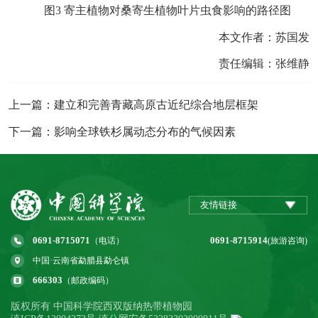
图
3
寄主植物对桑寄生植物叶片虫食影响的路径图
本文作者：苏国发
责任编辑：张维静
上一篇：建立和完善青藏高原古近纪综合地层框架
下一篇：影响全球铁杉属动态分布的气候因素
友情链接
0691-8715071
0691-8715914
（电话）
(旅游咨询)
中国·云南省勐腊县勐仑镇
666303
（邮政编码）
版权所有 中国科学院西双版纳热带植物园