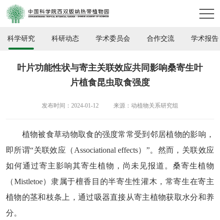
科学研究
科研动态
学术委员会
合作交流
学术报告
叶片功能性状与寄主关联效应共同影响桑寄生叶
片植食昆虫取食强度
发布时间：2024-01-12
来源：动植物关系研究组
植物被食草动物取食的强度常
常受到
邻居植物的影响，
即所谓
“关联效应（
A
ssociational
effects
）”。
然而
，
关联效应
如何
通过寄
主影响
其
寄生植物，尚未
见报道
。桑寄生植物
（
Mistletoe
）隶属于
檀香目的半寄生
性灌木，常寄生在寄主
植物的茎和枝条上，通过
吸器
直接
从
寄主植物获取水分和养
分。