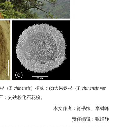
杉（
T. chinensis
）植株；
(c)
大果铁杉（
T. chinensis
var.
石；
(e)
铁杉化石
花粉。
本文作者：肖书妹、李树峰
责任编辑：张维静