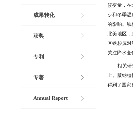
候变量，在
成果转化
少和冬季温
的影响。铁
北美地区
，
获奖
区铁杉属对
关注降水变
专利
相关研
上。版纳植
专著
得到了国家
Annual Report