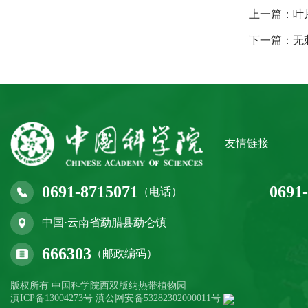
上一篇：叶
下一篇：无
友情链接
0691-8715071
0691
（电话）
中国·云南省勐腊县勐仑镇
666303
（邮政编码）
版权所有 中国科学院西双版纳热带植物园
滇ICP备13004273号 滇公网安备53282302000011号