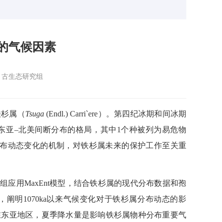
的气候因素
：古生态研究组
铁杉属
（
Tsuga
(Endl.) Carri`ere
）
。第四纪冰期和间冰期
东亚
–
北美间断分布的格局，其中
1
个种被列为易危物
布
动态
变化的机制，对铁杉属未来的保护工作至关重
究组应用
MaxEnt
模型，结合铁杉属的现代分布数据和孢
，阐明
1070ka
以来气候变化对于铁杉属分布动态的影
在东亚地区，夏季降水量是影响铁杉属物种分布重要气