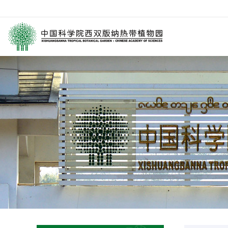
园区介绍
要闻
西园动
历任领导
媒体关注
科研进
学术委员会
园林消息
科普报
西园历史
旅游信息
通知公
数字园区