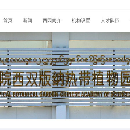
首页
新闻
西园简介
机构设置
人才队伍
现任领导
新闻动态
通知公告
态
科研部门
研究系列
管理系统
工程系列
党建动态
信息
党委和纪委
招生信息
培养管理
展
业务机构
实验系列
支撑系统
其他系列
群团天地
信息
学位委员会
学位学科
导师队伍
道
青促会小组
博士后流动站
党务公开
依申
形象标识
学生工作
服务指南
告
人才招聘
党建专题
联系
联系我们