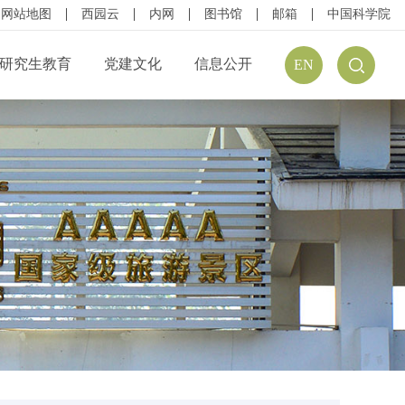
网站地图
西园云
内网
图书馆
邮箱
中国科学院
研究生教育
党建文化
信息公开
EN
公开规定
组织结构
信息公开指南
公开目录
廉政建设
预（决）算公开
请公开
文化建设
年度报告
方式
学习资源