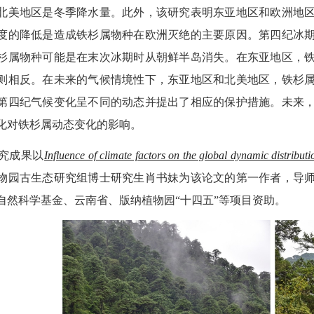
北美地区是冬季降水量。此外，
该
研究表明东亚地区和欧洲地
度的降低是造成铁杉属物种在欧洲灭绝的主要原因。第四纪冰
杉属物种可能是在末次冰期时从朝鲜半岛消失。在东亚地区，
则相反。在未来的气候情境性下，东亚地区和北美地区，铁杉
第四纪气候变化呈不同的动态并提出了相应的保护措施。未来
化对铁杉属动态变化的影响。
究成果以
Influence of climate factors on the global dynamic distributi
物园古生态研究组博士研究生肖书妹为该论文的第一作者，导
自然科学基金、云南省、版纳植物园
“
十四五
”
等项目资助。