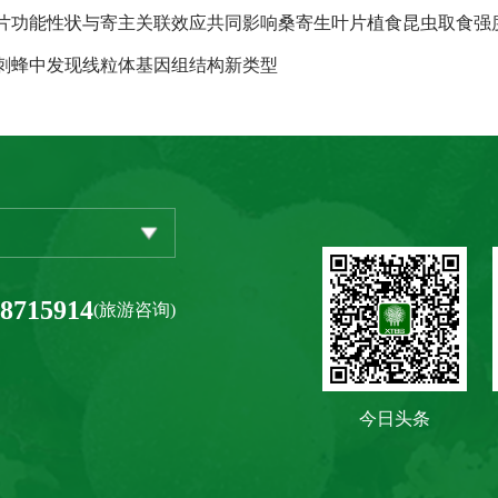
片功能性状与寄主关联效应共同影响桑寄生叶片植食昆虫取食强
刺蜂中发现线粒体基因组结构新类型
-8715914
(旅游咨询)
今日头条