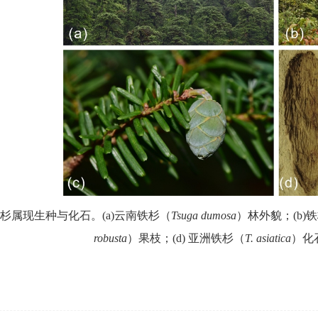
杉属现生种与化石。
(a)
云南铁杉（
Tsuga dumosa
）林外貌；
(b)
铁
robusta
）果枝；
(d)
亚洲铁杉（
T. asiatica
）化