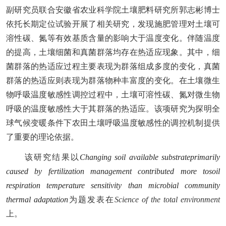
副研究员联合安徽省农业科学院土壤肥料研究所郭志彬博士
依托
长期定位试验开展了相关研究，发现施肥管理对土壤可
溶性碳、氮等有效基质含量的影响大于温度变化。伴随温度
的提高，土壤细菌和真菌群落均存在热适应现象。其中，细
菌群落的热适应过程主要表现为群落组成多度的变化，真菌
群落的热适应则表现为群落物种丰富度的变化。在土壤微生
物呼吸温度敏感性调控过程中，土壤可溶性碳、氮对微生物
呼吸的温度敏感性大于其群落的热适应。
该
项研究为探明全
球气候变暖条件下农田土壤呼吸温度敏感性的调控机制提供
了重要的理论依据。
该研究结果以
Changing s
oil available substrate
primarily
caused by fertilization management contributed more to
soil
respiration temperature sensitivity than microbial community
thermal adaptation
为题发表在
Science of the total environment
上。