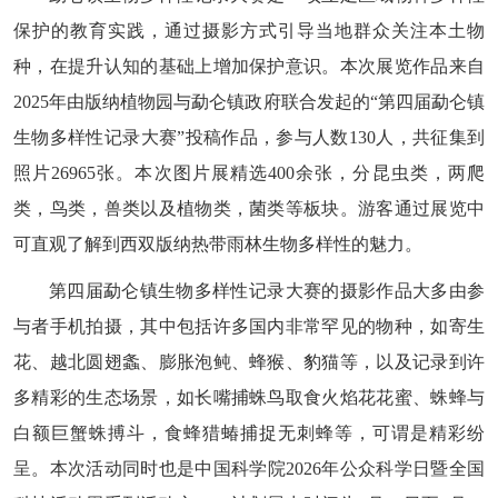
保护的教育实践，通过摄影方式引导当地群众关注本土物
种，在提升认知的基础上增加保护意识。本次展览作品来自
2025年由版纳植物园与勐仑镇政府联合发起的“第四届勐仑镇
生物多样性记录大赛”投稿作品，参与人数130人，共征集到
照片26965张。本次图片展精选400余张，分昆虫类，两爬
类，鸟类，兽类以及植物类，菌类等板块。游客通过展览中
可直观了解到西双版纳热带雨林生物多样性的魅力。
第四届勐仑镇生物多样性记录大赛的摄影作品大多由参
与者手机拍摄，其中包括许多国内非常罕见的物种，如寄生
花、越北圆翅螽、膨胀泡鲀、蜂猴、豹猫等，以及记录到许
多精彩的生态场景，如长嘴捕蛛鸟取食火焰花花蜜、蛛蜂与
白额巨蟹蛛搏斗，食蜂猎蝽捕捉无刺蜂等，可谓是精彩纷
呈。本次活动同时也是中国科学院2026年公众科学日暨全国