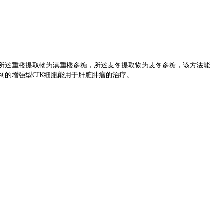
，所述重楼提取物为滇重楼多糖，所述麦冬提取物为麦冬多糖，该方法能
到的增强型CIK细胞能用于肝脏肿瘤的治疗。