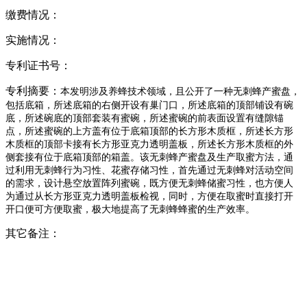
缴费情况：
实施情况：
专利证书号：
专利摘要：
本发明涉及养蜂技术领域，且公开了一种无刺蜂产蜜盘，
包括底箱，所述底箱的右侧开设有巢门口，所述底箱的顶部铺设有碗
底，所述碗底的顶部套装有蜜碗，所述蜜碗的前表面设置有缝隙锚
点，所述蜜碗的上方盖有位于底箱顶部的长方形木质框，所述长方形
木质框的顶部卡接有长方形亚克力透明盖板，所述长方形木质框的外
侧套接有位于底箱顶部的箱盖。该无刺蜂产蜜盘及生产取蜜方法，通
过利用无刺蜂行为习性、花蜜存储习性，首先通过无刺蜂对活动空间
的需求，设计悬空放置阵列蜜碗，既方便无刺蜂储蜜习性，也方便人
为通过从长方形亚克力透明盖板检视，同时，方便在取蜜时直接打开
开口便可方便取蜜，极大地提高了无刺蜂蜂蜜的生产效率。
其它备注：