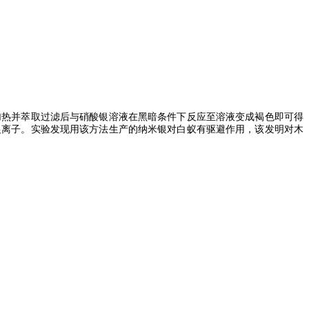
加热并萃取过滤后与硝酸银溶液在黑暗条件下反应至溶液变成褐色即可得
银离子。实验发现用该方法生产的纳米银对白蚁有驱避作用，该发明对木