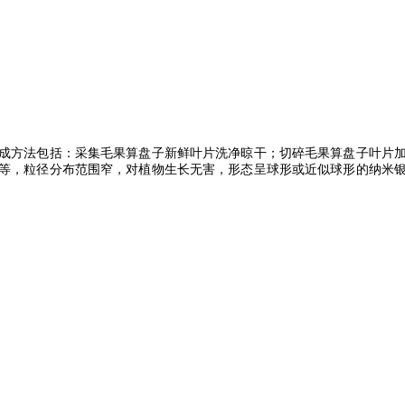
成方法包括：采集毛果算盘子新鲜叶片洗净晾干；切碎毛果算盘子叶片
等，粒径分布范围窄，对植物生长无害，形态呈球形或近似球形的纳米