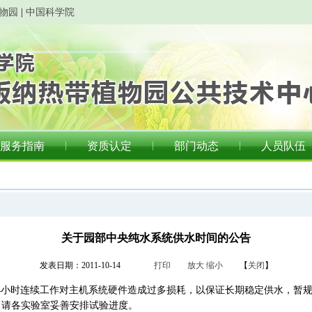
物园
|
中国科学院
服务指南
资质认定
部门动态
人员队伍
关于园部中央纯水系统供水时间的公告
发表日期：2011-10-14
打印
放大
缩小
【
关闭
】
4小时连续工作对主机系统硬件造成过多损耗，以保证长期稳定供水，暂规定
知。请各实验室妥善安排试验进度。