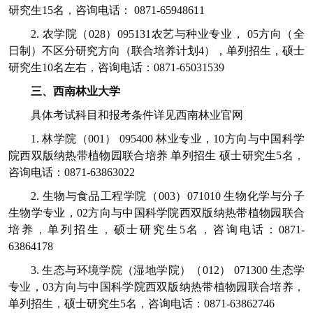
研究生
15
名
，
咨询电话：
0871-65948611
2.
农学院（
028
）
095131
农艺与种业
专业，
05
方向（全
日制）不区分研究方向（联合培养计划
4
），单列招生，硕士
研究生
10
名左右
，
咨询电话：
0871-65031539
三、西南林业大学
具体考试科目和报考条件详见西南林业官网
1.
林学院（
001
）
095400
林业
专业
，10
方向与中国科学
院西双版纳热带植物园联合培养
单列招生
硕士研究生
5
名
，
咨询电话：
0871-63863022
2.
生物与食品工程学院（
003
）
071010
生物化学与分子
生物学
专业
，02方向
与中国科学院西双版纳热带植物园联合
培养
，
单列招生
，
硕士研究生
5
名
，
咨询电话：
0871-
63864178
3.
生态与环境学院（湿地学院）（
012
）
071300
生态学
专业
，03
方向与中国科学院西双版纳热带植物园联合培养
，
单列招生
，
硕士研究生
5
名
，
咨询电话：
0871-63862746