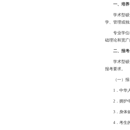
一、
培养
学术型硕
学、管理或独
专业学位
础理论和宽广
二、
报考
学术型硕
报考要求。
（一）报
1
．中华
2
．拥护
3
．身体
4
．考生