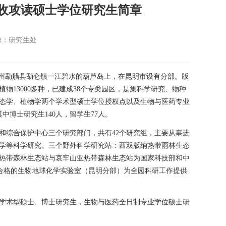
招收攻读硕士学位研究生简章
源：研究生处
州勐腊县勐仑镇一江碧水的葫芦岛上，
在昆明市设有分部。版
植物
13000
多种，已建成
38
个专类园区，是集科学研究、物种
态学、植物学两个学术型硕士学位授权点以及生物与医药专业
其中博士研究生
140
人，留学生
77
人。
和综合保护中心三个研究部门，共有
42
个研究组，主要从事进
学等科学研究。三个野外科学研究站：西双版纳热带雨林生态
热带森林生态站与哀牢山亚热带森林生态站为国家科技部和中
合格的生物地球化学实验室（昆明分部）为全园科研工作提供
学术型硕士、博士研究生，生物与医药全日制专业学位硕士研