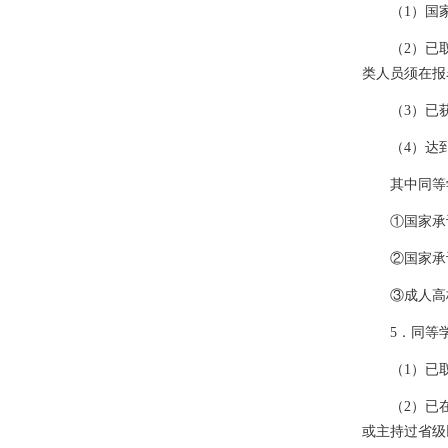
（
1
）国
（
2
）已
类人员须在报
（
3
）已
（
4
）达
其中同等
①国家承
②国家承
③
成人高
5
．同等
（
1
）已
（
2
）已
或主持过省级