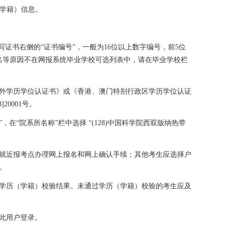
学籍）信息。
写证书右侧的“证书编号”，一般为
16
位以上数字编号，前
5
位
名等原因不在网报系统毕业学校可选列表中，请在毕业学校栏
外学历学位认证书》或《香港、澳门特别行政区学历学位认证
8]20001
号。
”，在“院系所名称”栏中选择
“
(128)
中国科学院西双版纳热带
就近报考点办理网上报名和网上确认手续；其他考生应选择户
。
学历（学籍）校验结果。未通过学历（学籍）校验的考生应及
此用户登录。