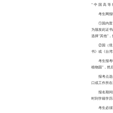
“
中
国
高
等
考生网报
①国内普
为颁发此证书
选择“其他”
②国（境
书》或《台湾
考生报考
植物园”，然
报考点选
口或工作所在
报名期间
时到学籍学历
考生必须