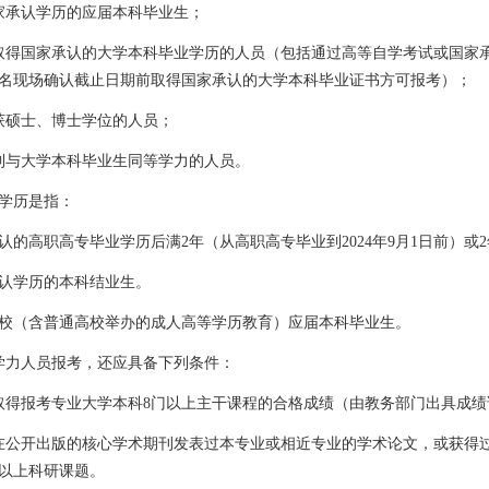
家承认学历的应届本科毕业生；
取得国家承认的大学本科毕业学历的人员
（包括通过高等自学考试或国家
名现场确认截止日期前取得国家承认的大学本科毕业证书方可报考）
；
获硕士、博士学位的人员；
到与大学本科毕业生同等学力的人员。
学历是指：
认的高职高专毕业学历后满
2
年（从高职高专毕业到
2024
年
9
月
1
日前）或
2
认学历的本科结业生。
校（含普通高校举办的成人高等学历教育）应届本科毕业生。
学力人员报考，还应具备下列条件：
取得报考专业大学本科
8
门以上主干课程的合格成绩（由教务部门出具成绩
在公开出版的核心学术期刊发表过本专业或相近专业的学术论文，或获得
以上科研课题。