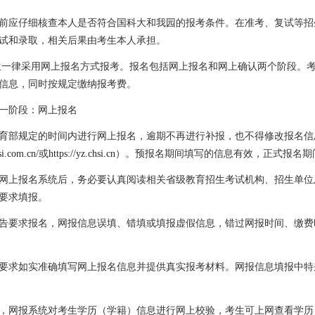
前应仔细核查本人是否符合国科大和我园的报考条件。在准考、复试等招
试和录取，相关后果由考生本人承担。
生一律采用网上报名方式报考。报名包括网上报名和网上确认两个阶段。
信息，同时按规定缴纳报考费。
一阶段：网上报名
育部规定的时间内进行网上报名，逾期不再进行补报，也不得修改报名信
si.com.cn/
或
https://yz.chsi.cn
）。预报名期间填写的信息有效，正式报名期
网上报名系统后，务必要认真阅读相关省级教育招生考试机构、招生单位
要求填报。
告要求报名，网报信息误填、错填或填报虚假信息，错过网报时间、缴费
要求如实准确填写网上报名信息并提供真实报考材料。网报信息填报中特
，网报系统对考生学历（学籍）信息进行网上校验，考生可上网查看学历