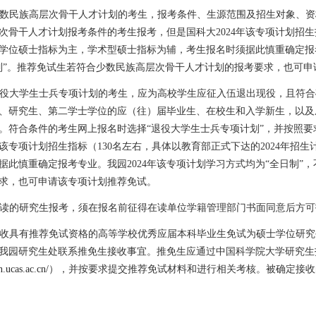
数民族高层次骨干人才计划的考生，报考条件、生源范围及招生对象、资
次骨干人才计划报考条件的考生报考，但是国科大
2024
年该专项计划招生
学位硕士指标为主，学术型硕士指标为辅，考生报名时须据此慎重确定报
制”。推荐免试生若符合少数民族高层次骨干人才计划的报考要求，也可申
役大学生士兵专项计划的考生，应为高校学生应征入伍退出现役，且符合
、研究生、第二学士学位的应（往）届毕业生、在校生和入学新生，以及
。符合条件的考生网上报名时选择“退役大学生士兵专项计划”，并按照
该专项计划招生指标（
130
名左右，具体以教育部正式下达的
2024
年招生
据此慎重确定报考专业。我园
2024
年该专项计划学习方式均为“全日制”，
求，也可申请该专项计划推荐免试。
读的研究生报考，须在报名前征得在读单位学籍管理部门书面同意后方可
收具有推荐免试资格的高等学校优秀应届本科毕业生免试为硕士学位研究
我园研究生处联系推免生接收事宜。推免生应通过中国科学院大学研究生
n.ucas.ac.cn/
），并按要求提交推荐免试材料和进行相关考核。被确定接收