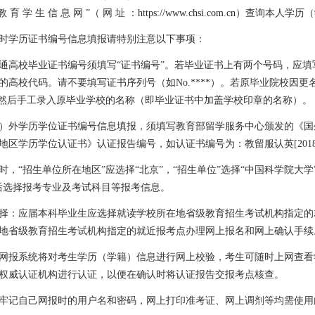
教
育
学
生
信
息
网
”（
网
址
：
https://www.chsi.com.cn
）查询本人学历（
时学历证书编号信息填报请特别注意以下事项：
通高校毕业证书编号须填写“证书编号”。若毕业证书上有两个号码，应填
的高校代码。请不要填写证书序列号（如
No.****
）。若原毕业院校因更
，然后手工录入原毕业学校的名称（即毕业证书中加盖学校印章的名称）。
）外学历学位证书编号信息填报，须填写教育部留学服务中心颁发的《国
地区学历学位认证书》认证报告编号，如认证书编号为：教留服认英
[201
时，“招生单位所在地区”应选择“北京”，“招生单位”选择“中国科学院大学
后选择报考专业及考试科目等报考信息。
择：应届本科毕业生应选择就读学校所在地省级教育招生考试机构指定的
地省级教育招生考试机构指定的就近报考点办理网上报名和网上确认手续
网报系统将对考生学历（学籍）信息进行网上校验，考生可随时上网查看
权威认证机构进行认证，以便在确认时将认证报告交报考点核查。
牢记自己网报时的用户名和密码，网上打印准考证、网上调剂等均需使用