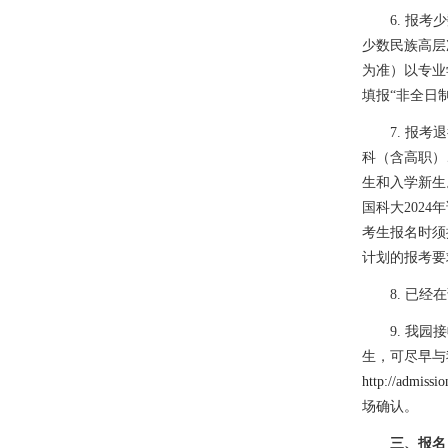
6.
报考少
少数民族高层
为准）以专业
填报“非全日
7.
报考退
科（含高职）
生和入学新生
国科大
2024
年
考生报名时须
计划的报考要
8.
已经在
9.
我园接
生，可尽早与
http://admissio
场确认。
三、
报名