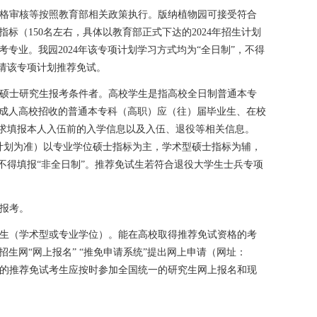
格审核等按照教育部相关政策执行。版纳植物园可接受符合
指标（
150
名左右，具体以教育部正式下达的
2024
年招生计划
考专业。我园
2024
年该专项计划学习方式均为“全日制”，不得
请该专项计划推荐免试。
硕士研究生报考条件者。高校学生是指高校全日制普通本专
成人高校招收的普通本专科（高职）应（往）届毕业生、在校
要求填报本人入伍前的入学信息以及入伍、退役等相关信息。
计划为准）以专业学位硕士指标为主，学术型硕士指标为辅，
不得填报“非全日制”。推荐免试生若符合退役大学生士兵专项
报考。
生（学术型或专业学位）。能在高校取得推荐免试资格的考
招生网
“
网上报名
” “
推免申请系统
”
提出网上申请（网址：
的推荐免试考生应按时参加全国统一的研究生网上报名和现