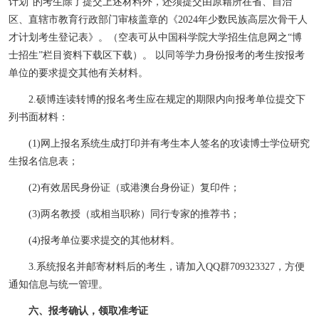
计划”的考生除了提交上述材料外，还须提交由原籍所在省、自治
区、直辖市教育行政部门审核盖章的《2024年少数民族高层次骨干人
才计划考生登记表》。（空表可从中国科学院大学招生信息网之“博
士招生”栏目资料下载区下载）。
以同等学力身份报考的考生按报考
单位的要求提交其他有关材料。
2.
硕博连读转博的报名考生应在规定的期限内向报考单位提交下
列书面材料：
(1)
网上报名系统生成打印并有考生本人签名的攻读博士学位研究
生报名信息表；
(2)
有效居民身份证（或港澳台身份证）复印件；
(3)
两名教授（或相当职称）同行专家的推荐书；
(4)
报考单位要求提交的其他材料。
3.
系统报名并邮寄材料后的考生，请加入
QQ
群
709323327
，方便
通知信息与统一管理。
六、报考确认，领取准考证