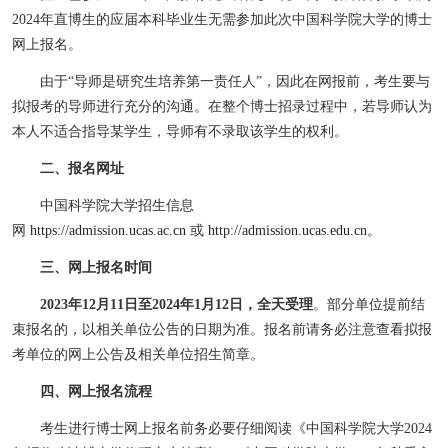
2024
年直博生的应届本科毕业生无需参加此次中国科学院大学的博士
网上报名。
由于
“
导师是研究生培养第一责任人
”
，因此在网报前，考生要与
拟报考的导师进行充分的沟通。在整个博士招录过程中，若导师认为
本人不适合指导某学生，导师有不录取该学生的权利。
二、报名网址
中国科学院大学招生信息
网
https://admission.ucas.ac.cn
或
http://admission.ucas.edu.cn
。
三、网上报名时间
2023
年
12
月
11
日至
2024
年
1
月
12
日，全天受理
。部分单位提前结
束报名的，以相关单位公告的日期为准。报名前请务必注意查看拟报
考单位的网上公告及相关单位招生简章。
四、网上报名流程
考生进行博士网上报名前务必要仔细阅读《中国科学院大学
2024