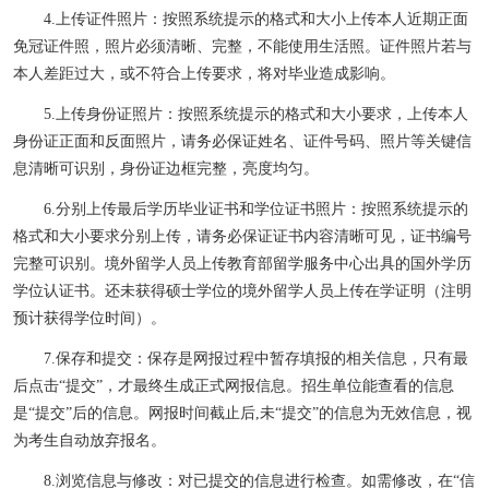
4.
上传证件照片：按照系统提示的格式和大小上传本人近期正面
免冠证件照，照片必须清晰、完整，不能使用生活照。证件照片若与
本人差距过大，或不符合上传要求，将对毕业造成影响。
5.
上传身份证照片：按照系统提示的格式和大小要求，上传本人
身份证正面和反面照片，请务必保证姓名、证件号码、照片等关键信
息清晰可识别，身份证边框完整，亮度均匀。
6.
分别上传最后学历毕业证书和学位证书照片：按照系统提示的
格式和大小要求分别上传，请务必保证证书内容清晰可见，证书编号
完整可识别。境外留学人员上传教育部留学服务中心出具的国外学历
学位认证书。还未获得硕士学位的境外留学人员上传在学证明（注明
预计获得学位时间）。
7.
保存和提交：保存是网报过程中暂存填报的相关信息，只有最
后点击
“
提交
”
，才最终生成正式网报信息。招生单位能查看的信息
是
“
提交
”
后的信息。网报时间截止后
,
未
“
提交
”
的信息为无效信息，视
为考生自动放弃报名。
8.
浏览信息与修改：对已提交的信息进行检查。如需修改，在
“
信