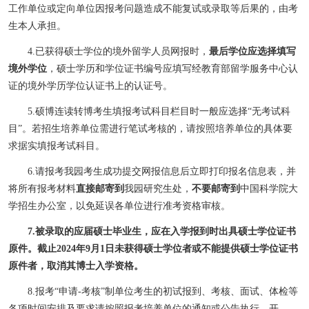
工作单位或定向单位因报考问题造成不能复试或录取等后果的，由考
生本人承担。
4.
已获得硕士学位的境外留学人员网报时，
最后学位应选择填写
境外学位
，硕士学历和学位证书编号应填写经教育部留学服务中心认
证的境外学历学位认证书上的认证号。
5.
硕博连读转博考生填报考试科目栏目时一般应选择
“
无考试科
目
”
。若招生培养单位需进行笔试考核的，请按照培养单位的具体要
求据实填报考试科目。
6.请报考我园考生成功提交网报信息后立即打印报名信息表，并
将所有报考材料
直接邮寄到
我园研究生处，
不要邮寄到
中国科学院大
学招生办公室，以免延误各单位进行准考资格审核。
7
.被录取的应届硕士毕业生，应在入学报到时出具硕士学位证书
原件。截止
2024
年
9
月
1
日未获得硕士学位者或不能提供硕士学位证书
原件者，取消其博士入学资格。
8.
报考
“
申请
-
考核
”
制单位考生的初试报到、考核、面试、体检等
各项时间安排及要求请按照报考培养单位的通知或公告执行。
开