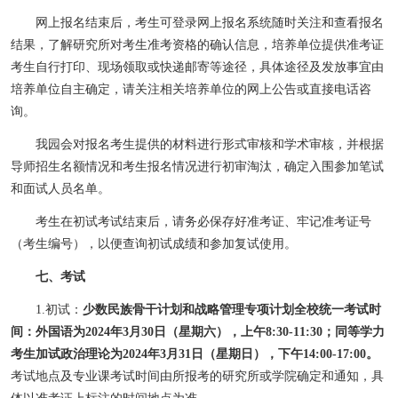
网上报名结束后，考生可登录网上报名系统随时关注和查看报名
结果，了解研究所对考生准考资格的确认信息，培养单位提供准考证
考生自行打印、现场领取或快递邮寄等途径，具体途径及发放事宜由
培养单位自主确定，请关注相关培养单位的网上公告或直接电话咨
询。
我园
会对报名考生提供的材料进行形式审核和学术审核，并根据
导师招生名额情况和考生报名情况进行初审淘汰，确定入围参加笔试
和面试人员名单。
考生在初试考试结束后，请务必保存好准考证、牢记准考证号
（考生编号），以便查询初试成绩和参加复试使用。
七、考试
1.
初试：
少数民族骨干计划和战略管理专项计划全校统一考试时
间：外国语为
2024
年
3
月
30
日（星期六），上午
8:30-11:30
；同等学力
考生加试政治理论为
2024
年
3
月
31
日（星期日），下午
14:00-17:00
。
考试地点及专业课考试时间由所报考的研究所或学院确定和通知，具