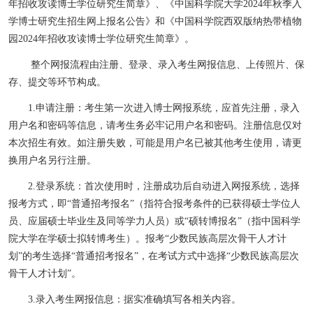
年招收攻读博士学位研究生简章》、《中国科学院大学
2024
年秋季入
学博士研究生招生网上报名公告》和
《中国科学院西双版纳热带植物
园2024年招收攻读博士学位研究生简章》
。
整个网报流程由注册、登录、录入考生网报信息、上传照片、保
存、提交等环节构成。
1.
申请注册：考生第一次进入博士网报系统，应首先注册，录入
用户名和密码等信息，请考生务必牢记用户名和密码。注册信息仅对
本次招生有效。如注册失败，可能是用户名已被其他考生使用，请更
换用户名另行注册。
2.
登录系统：首次使用时，注册成功后自动进入网报系统，选择
报考方式，即
“
普通招考报名
”
（
指符合报考条件的已获得硕士学位人
员、应届硕士毕业生及同等学力人员）
或
“
硕转博报名
”
（
指中国科学
院大学在学硕士拟转博考生）
。
报考“少数民族高层次骨干人才计
划”的考生选择“普通招考报名”，在考试方式中选择“少数民族高层次
骨干人才计划”。
3.
录入考生网报信息：据实准确填写各相关内容。