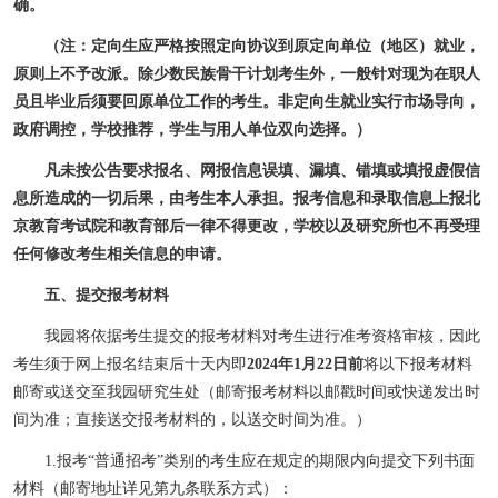
确。
（注：定向生应严格按照定向协议到原定向单位（地区）就业，
原则上不予改派。除少数民族骨干计划考生外，一般针对现为在职人
员且毕业后须要回原单位工作的考生。非定向生就业实行市场导向，
政府调控，学校推荐，学生与用人单位双向选择。）
凡未按公告要求报名、网报信息误填、漏填、错填或填报虚假信
息所造成的一切后果，由考生本人承担。报考信息和录取信息上报北
京教育考试院和教育部后一律不得更改，学校以及研究所也不再受理
任何修改考生相关信息的申请。
五、提交报考材料
我园将依据考生提交的报考材料对考生进行准考资格审核，因此
考生须于网上报名结束后十天内即
2024
年
1
月
22
日前
将以下报考材料
邮寄或送交至我园研究生处（邮寄报考材料以邮戳时间或快递发出时
间为准；直接送交报考材料的，以送交时间为准。）
1.
报考
“
普通招考
”
类别的考生应在规定的期限内向提交下列书面
材料
（邮寄地址详见第九条联系方式）
：