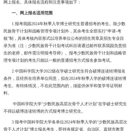
网上报名。具体报名流程和注意事项如下：
一、网上报名适用范围
1.
报考我园
2024
年秋季入学博士研究生普通招考的考生。除少数
民族骨干计划和战略管理专项计划外，其余考生全部实行
“
申请
-
考
核
”
制，具体考核内容形式以培养单位公布的招生简章及招生专业目
录为准
（注：少数民族骨干计划考试科目请通过邮件联系我园负责招
生的老师，邮件需注明报考导师）
。
报考少数民族骨干计划和战略管
理专项计划的考生只能以一般的普通招考方式报名参加考试。
2.
中国科学院大学
2022
级在学硕士研究生符合硕博连读转博报名
条件，且经所在培养单位同意，拟在
2024
年秋季入学的硕博连读转博
考生。有特殊情况，不在此范围内的，须提供休学和复学等证明材
料。
中国科学院大学
“少数民族高层次骨干人才计划”在学硕士研究生
不得以硕博连读转博的方式报考博士研究生。
3.
报考中国科学院大学各单位
2024
年秋季入学的
“
少数民族高层次
骨干人才计划
”
博士报名考生，即持有规定省、自治区、直辖市教育