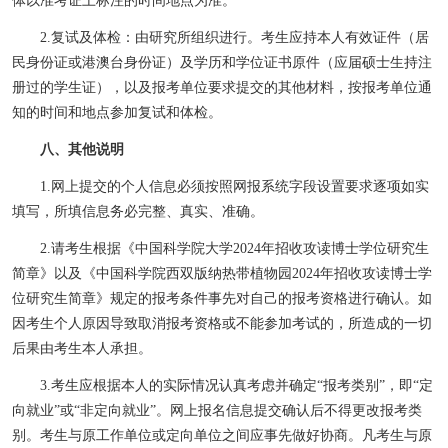
体以准考证上标注的时间地点为准。
2.
复试及体检：由研究所组织进行。考生应持本人有效证件（居
民身份证或港澳台身份证）及学历和学位证书原件（应届硕士生持注
册过的学生证），以及报考单位要求提交的其他材料，按报考单位通
知的时间和地点参加复试和体检。
八、其他说明
1.
网上提交的个人信息必须按照网报系统字段设置要求逐项如实
填写，所填信息务必完整、真实、准确。
2.
请考生根据《中国科学院大学
2024
年招收攻读博士学位研究生
简章》
以及《中国科学院西双版纳热带植物园2024年招收攻读博士学
位研究生简章》
规定的报考条件事先对自己的报考资格进行确认。如
因考生个人原因导致取消报考资格或不能参加考试的，所造成的一切
后果由考生本人承担。
3.
考生应根据本人的实际情况认真考虑并确定
“
报考类别
”
，即
“
定
向就业
”
或
“
非定向就业
”
。
网上报名信息提交确认后不得更改报考类
别。考生与原工作单位或定向单位之间应事先做好协商。凡考生与原