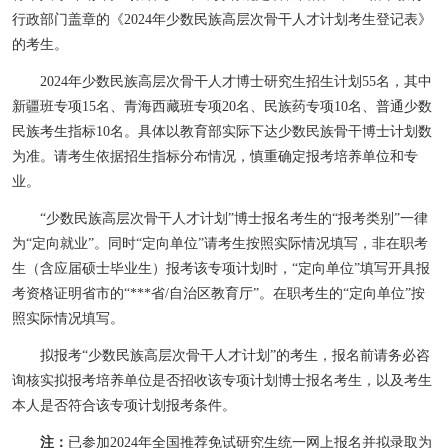
行政部门盖章的《
2024
年少数民族高层次骨干人才计划考生登记表》
的考生。
2024
年少数民族高层次骨干人才博士研究生招生计划
55
名，其中
新疆班专项
15
名、青海西藏班专项
20
名、民族药专项
10
名、普通少数
民族考生指标
10
名。具体以教育部实际下达少数民族骨干博士计划数
为准。请考生依据招生指标分布情况，慎重确定报考培养单位和专
业。
“
少数民族高层次骨干人才计划
”
博士报名考生的
“
报考类别
”
一律
为
“
定向就业
”
。同时
“
定向单位
”
请考生按照实际情况填写，非在职考
生（含应届硕士毕业生）报考该专项计划时，
“
定向单位
”
填写开具报
考资格证明省市的
“***
省
/
自治区教育厅
”
。在职考生的
“
定向单位
”
按
照实际情况填写。
拟报考
“
少数民族高层次骨干人才计划
”
的考生，报名前请务必咨
询核实拟报考培养单位是否招收该专项计划博士报名考生，以及考生
本人是否符合该专项计划报考条件。
注：
已参加
2024
年全国推荐免试研究生统一网上报名并拟录取为