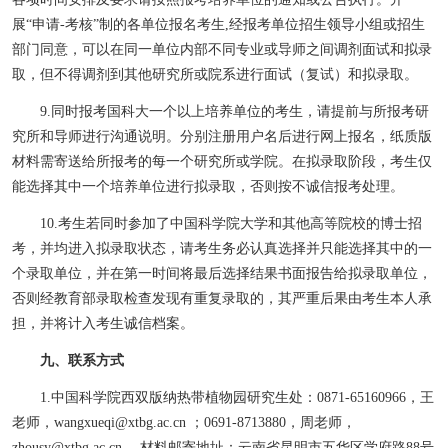
展“申请-考核”制的各单位报名考生,经报考单位招生领导小组或招生
部门同意，可以在同一单位内部不同专业或导师之间调剂面试和拟录
取，但不得调剂到其他研究所或院系进行面试（复试）和拟录取。
9.
同时报考国科大一个以上培养单位的考生，请提前与所报考研
究所和导师进行沟通说明。分别注册用户名后进行网上报名，纸质版
材料需寄送给所报考的每一个研究所或学院。在拟录取阶段，考生仅
能选择其中一个培养单位进行拟录取，否则按不诚信报考处理。
10.
考生若同时参加了中国科学院大学和其他高等院校的博士招
考，并均进入拟录取状态，请考生务必认真选择并只能选择其中的一
个录取单位，并在第一时间将最后选择结果书面报告给拟录取单位，
否则经教育部录取检查发现有重复录取的，其严重后果由考生本人承
担，并将计入考生诚信档案。
九、
联系方式
1.
中国科学院西双版纳热带植物园研究生处
：0871-65160966，王
老师，wangxueqi@xtbg.ac.cn
；0691-8713880，周老师，
zhousy@xtbg.ac.cn 。材料邮寄地址：云南省昆明市五华区学府路88号