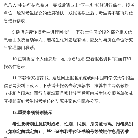
息录入
”
中进行信息修改，完成后请点击
“
下一步
”
按钮进行保存。报考
单位一经对考生提交的信息确认、或报名截止后，考生将不能再对信
息进行修改。
9.
硕博连读转博考生进行网报时，其硕士学习阶段的部分相关信
息会由系统自动导入，若考生核对发现有误，应及时与所在单位研究
生管理部门联系。
10.
正确提交个人信息后，在
“
报名结果
-
查看报名资料
”
页面打印
报名信息表。
11.
下载专家推荐书。
通过网上报名系统或到中国科学院大学招生
信息网资料下载区，下载博士报名专家推荐书，推荐书由两名教授
（或相当职称）同行专家填写且密封签字后可由考生转交报考单位或
直接邮寄到考生报考单位的研究生部或学院办公室。
12.
重要事项特别提示
考生要特别注意核对姓名、性别、民族、身份证号码、报考类别
（如非定向或定向）、毕业证书和学位证书编号等关键信息是否准