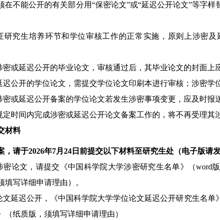
须在不能公开的有关部分用
“
保密论文
”
或
“
延迟公开论文
”
等字样
证研究生培养环节和学位审核工作的正常实施，原则上涉密及
涉密或延迟公开的毕业论文，审核通过后，其毕业论文的封面上
延迟公开的学位论文，需提交学位论文印刷本进行审核；涉密学
涉密或延迟公开备案的学位论文若发生涉密事项变更，应及时报
规定时间内完成涉密或延迟公开论文备案工作的，将不再受理其
交材料
案，请于
2026
年
7
月
24
日前提交以下材料至研究生处（电子版请
涉密论文，请提交《中国科学院大学涉密研究生名单》（
word
须填写详细申请理由）。
论文延迟公开，《中国科学院大学学位论文延迟公开研究生名单
》（纸质版，须填写详细申请理由）