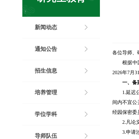
新闻动态
通知公告
各位导师、
根据中
招生信息
2026
年
7
月
3
一、备
培养管理
1.
延迟
间内不宜公
经园保密委
学位学科
2.
凡论
3.
申请
导师队伍