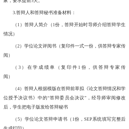
家，要求提前
5
天。
3.
答辩人和答辩秘书准备材料：
（
1
）答辩人简介（
1
份，答辩开始时导师介绍答辩学生
情况）
（
2
）学位论文评阅书（复印件一式一份，供答辩专家传
阅）
（
3
）在学成绩单（复印件
1
份，供答辩专家传
阅）
（
4
）答辩人根据模版在答辩前草拟《论文答辩情况和学
位授予决议书》中的
“
答辩委员会决议
”
，经导师审阅修改
后，学生把电子版发给答辩秘书
（
5
）学位论文答辩申请书（
1
份，
SEP
系统填写完整后
生成打印）