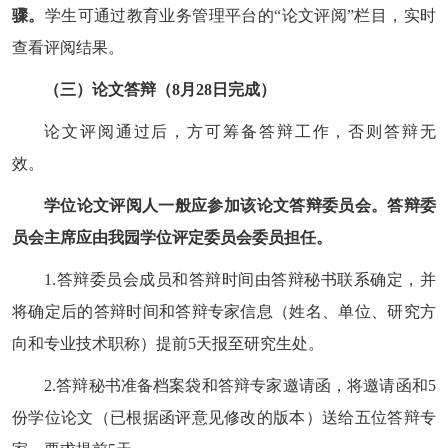
骤。
学生可通过教育业务管理平台的
“
论文评阅
”
栏目，实时
查看评阅结果。
（三）论文答辩（
8
月
28
日完成）
论文评阅通过后，方可筹备答辩工作，否则答辩无
效。
学位论文评阅人一般应参加该论文答辩委员会。答辩委
员会主席应由我园学位评定委员会委员担任。
1.
答辩委员会成员和答辩时间由答辩秘书联系确定，并
将确定后的答辩时间和答辩专家信息（姓名、单位、研究方
向和专业技术职称）提前
5
天报至研究生处。
2.
答辩秘书准备档案袋和答辩专家邀请函，将邀请函和
5
份学位论文（已根据函评意见修改的版本）送给五位答辩专