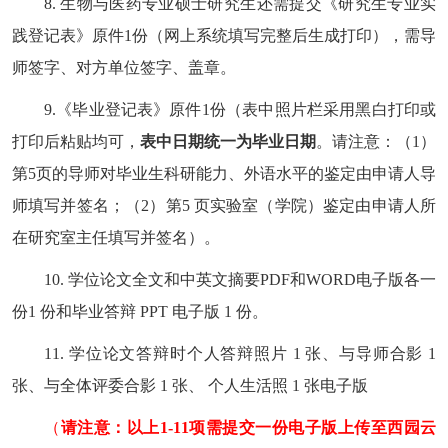
8.
生物与医药专业硕士研究生还需提交《研究生专业实
践登记表》原件
1
份（网上系统填写完整后生成打印），需导
师签字、对方单位签字、盖章。
9.
《毕业登记表》原件
1
份（表中照片栏采用黑白打印或
打印后粘贴均可，
表中日期统一为毕业日期
。请注意：（
1
）
第
5
页的导师对毕业生科研能力、外语水平的鉴定由申请人导
师填写并签名；（
2
）第
5
页实验室（学院）鉴定由申请人所
在研究室主任填写并签名）。
10.
学位论文全文和中英文摘要
PDF
和
WORD
电子版各一
份
1
份和毕业答辩
PPT
电子版
1
份。
11.
学位论文答辩时个人答辩照片
1
张、与导师合影
1
张、与全体评委合影
1
张、
个人生活照
1
张电子版
（
请注意：以上
1-11
项需提交一份电子版上传至西园云