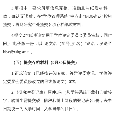
3.
填报中，要求所填信息完整、准确且与纸质材料一
致，确认无误后，在
“
学位管理系统
”
中点击
“
信息确认
”
按钮
提交，再到研究生处提交各项存档纸质材料。
4.
提交
2
本纸质论文用于学位评定委员会委员审核，同时
附
pdf
电子版一份，以
“
论文名（学号
_
姓名）
”
命名，发送至
biye@xtbg.ac.cn
。
（五）提交存档材料（
9
月
30
日提交）
1.
正式论文（已经按评阅专家、答辩评委意见、学位评
定委员会委员修改过的最终版论文）
6
本。
2.
《研究生登记表》原件
1
份（从学籍系统下载打印后签
字。转博生需提交硕士阶段和博士阶段的登记表各
2
份，表中
日期统一为入学时间，入学当年
9
月
1
日）。