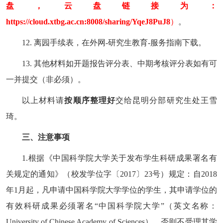
盘，云盘链接为：
https://cloud.xtbg.ac.cn:8008/sharing/YqeJ8PuJ8
）
。
12.
离园手续表，在外网
-
研究生教育
-
服务指南下载。
13.
其他材料如开题报告评分表、中期考核评分表如有可
一并提交（非必须）。
以上材料请
按顺序整理好
交给昆明分部研究生处王雪
琦。
三、注意事项
1.
根据《中国科学院大学关于发布学生科研成果署名有
关规定的通知》（校发学位字〔
2017
〕
23
号）规定：自
2018
年
1
月起，凡申请中国科学院大学学位的学生，其申请学位的
有效科研成果必须署名
“
中国科学院大学
”
（英文名称：
University of Chinese Academy of Sciences
），否则不受理其学