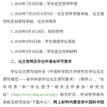
1. 2026
年
7
月
20
日前：学生提交答辩申请
2. 2026
年
7
月
20
日
-8
月
9
日：论文答辩资格审核、论文规
范性及创新性审核、论文评阅等
3. 2026
年
8
月
10-28
日：组织答辩
4. 2026
年
9
月
6
日前：学生填报学位系统
5. 2026
年
9
月
30
日前：学生提交存档材料
二、论文答辩及学位申请各环节要求
学位论文撰写须符合《中国科学院大学研究生学位论文
撰写规范
——
各学科群学位论文撰写要求》（附件
2
）。
“
在
学培养
”
和
“
学位授予
”
相关文件参加
“
研究生
站
”
（
https://www.xtbg.ac.cn/yjsjy
）相关栏目，毕业答辩相关
表格见研究生站
“
下载中心
”
。
网上材料均需登录中国科学院