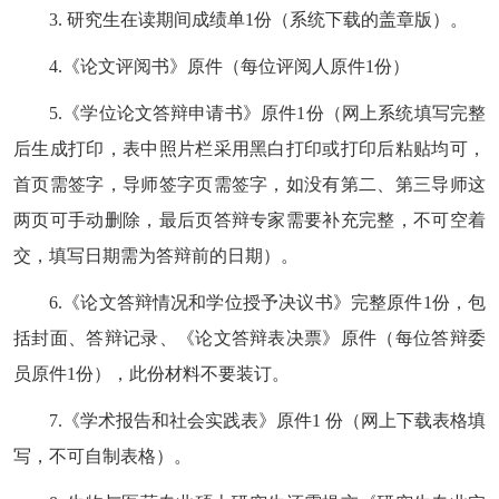
3.
研究生在读期间成绩单
1
份（系统下载的盖章版）。
4.
《论文评阅书》原件（每位评阅人原件
1
份）
5.
《学位论文答辩申请书》原件
1
份（网上系统填写完整
后生成打印，表中照片栏采用黑白打印或打印后粘贴均可，
首页需签字，导师签字页需签字，如没有第二、第三导师这
两页可手动删除，最后页答辩专家需要补充完整，不可空着
交，填写日期需为答辩前的日期）。
6.
《论文答辩情况和学位授予决议书》完整原件
1
份，包
括封面、答辩记录、《论文答辩表决票》原件（每位答辩委
员原件
1
份），此份材料不要装订。
7.
《学术报告和社会实践表》原件
1
份（网上下载表格填
写，不可自制表格）。