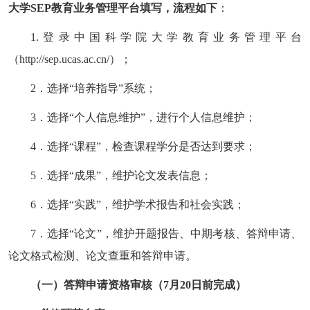
大学
SEP
教育业务管理平台填写，流程如下
：
1.
登录中国科学院大学教育业务管理平台
（
http://sep.ucas.ac.cn/
）；
2
．选择
“
培养指导
”
系统；
3
．选择
“
个人信息维护
”
，进行个人信息维护；
4
．选择
“
课程
”
，检查课程学分是否达到要求；
5
．选择
“
成果
”
，维护论文发表信息；
6
．选择
“
实践
”
，维护学术报告和社会实践；
7
．选择
“
论文
”
，维护开题报告、中期考核、答辩申请、
论文格式检测、论文查重和答辩申请。
（一）答辩申请资格审核（
7
月
20
日前完成）