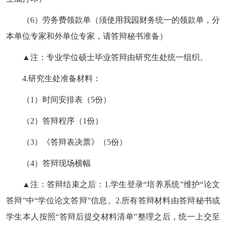
（
6
）劳务费领款单（须使用我园财务统一的领款单，分
本单位专家和外单位专家，请答辩秘书准备）
▲
注：专业学位硕士毕业答辩由研究生处统一组织。
4.
研究生处准备材料：
（
1
）时间安排表（
5
份）
（
2
）答辩程序（
1
份）
（
3
）《答辩表决票》（
5
份）
（
4
）答辩现场横幅
▲
注：答辩结束之后：
1.
学生登录
“
培养系统
”
维护
“
论文
答辩
”
中
“
学位论文答辩
”
信息。
2.
所有答辩材料由答辩秘书或
学生本人按照
“
答辩后提交材料清单
”
整理之后，统一上交至