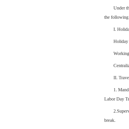
Under t
the following
I. Holid
Holiday
Working
Centrali
II. Trav
1. Manda
Labor Day T
2.Superv
break.