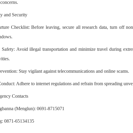
r concerns.
ty and Security
rture Checklist: Before leaving, secure all research data, turn off no
ndows.
 Safety: Avoid illegal transportation and minimize travel during ext
ities.
evention: Stay vigilant against telecommunications and online scams.
onduct: Adhere to internet regulations and refrain from spreading unver
gency Contacts
gbanna (Menglun): 0691-8715071
: 0871-65134135