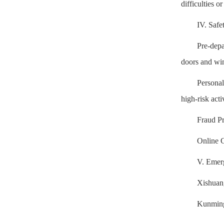
difficulties o
IV. Safe
Pre-depa
doors and wi
Personal
high-risk activ
Fraud Pr
Online C
V. Emer
Xishuan
Kunming