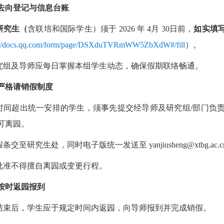
去向登记与信息台账
研究生（
含联培和国际学生）须于 2026 年 4月 30日前，
如实填写
s://docs.qq.com/form/page/DSXduTVRmWW5ZbXdW#/fill
）。
究组及导师应每日掌握本组学生动态，确保假期联络畅通。
严格请销假制度
时间超出统一安排的学生，须事先提交经导师及研究组/部门负
可离园。
条交至研究生处，同时电子版统一发送至 yanjiusheng@xtbg.ac.c
批准不得擅自离园或变更行程。
按时返园报到
结束后，学生应于规定时间内返园，向导师报到并完成销假。