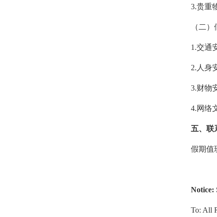
3.
贵重
（二）
1.
交通
2.
人身
3.
财物
4.
网络
五、联
假期值班电
Notice:
To: All 