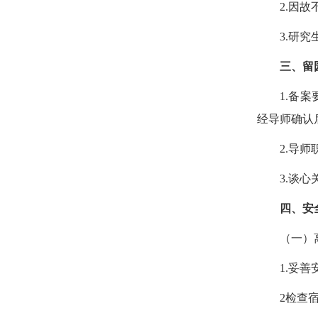
2.
因故
3.
研究
三、留
1.
备案
经导师确认
2.
导师
3.
谈心
四、安
（一）
1.
妥善
2
检查