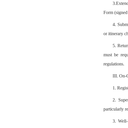
3.Extend
Form (signed 
4. Submi
or itinerary c
5. Retur
must be req
regulations.
III. On
1. Regis
2. Super
particularly r
3. Well