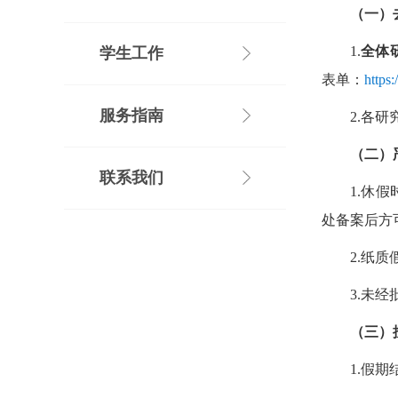
（一）
1.
全体
学生工作
表单：
http
服务指南
2.
各研
（二）
联系我们
1.
休假
处备案后方
2.
纸质假
3.
未经
（三）
1.
假期