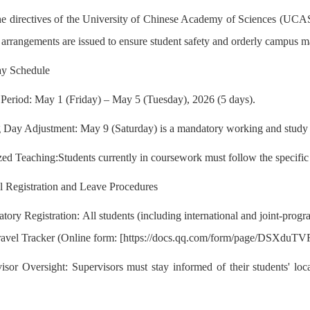
he directives of the University of Chinese Academy of Sciences (UC
 arrangements are issued to ensure student safety and orderly campus
ay Schedule
 Period: May 1 (Friday)
–
May 5 (Tuesday), 2026 (5 days).
 Day Adjustment: May 9 (Saturday) is a mandatory working and study 
zed Teaching:Students currently in coursework must follow the specific 
el Registration and Leave Procedures
tory Registration: All students (including international and joint-progr
ravel Tracker (Online form: [https://docs.qq.com/form/page/DSXd
isor Oversight: Supervisors must stay informed of their students' lo