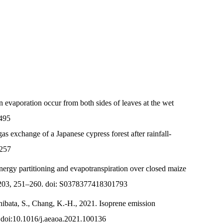
 evaporation occur from both sides of leaves at the wet
2495
 exchange of a Japanese cypress forest after rainfall‐
2257
energy partitioning and evapotranspiration over closed maize
t 203, 251–260. doi: S0378377418301793
Shibata, S., Chang, K.-H., 2021. Isoprene emission
. doi:10.1016/j.aeaoa.2021.100136