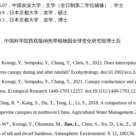
6.07
，中国农业大学，文学（全日制第二学位辅修），学士
9.9
，日本京都大学，农学，硕士
3.3
，日本京都大学，农学，博士
，中国科学院西双版纳热带植物园全球变化研究组博士后
, Kosugi, Y., Sempuku, Y., Chang, T., Chen, S., 2022. Does interception
ess canopy during and after rainfall? Ecohydrology. doi:10.1002/eco.
, Kosugi, Y., Sempuku, Y., Chang, T., 2021. Canopy conductance and gas
ess. Ecological Research 1440-1703.12257. doi:10.1111/1440-1703.1
 Ding, R. *, Kang, S., Du, T., Tong, L., Li, S., 2018. A comparison of 
rapevine canopies in northwest China. Agricultural Water Managemen
.-W*., Kosugi, Y., Okumura, M.,
Jiao, L.
, Chen, S., Xu, D., Liu, Z., 
cs of tall and dwarf bamboos. Atmospheric Environment: X 12, 100136