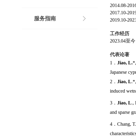
2014.08-201
2017.10-201
服务指南
2019.10-202
工作经历
2023.04
至今
代表论著
1
．
Jiao, L.
*
Japanese cypr
2
．
Jiao, L
.*
induced wetn
3
．
Jiao, L
.,
and sparse g
4
．
Chang, T
characteristi