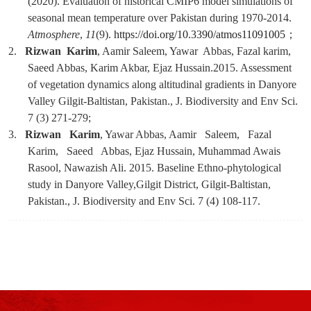
(2020). Evaluation of historical CMIP6 model simulations of
seasonal mean temperature over Pakistan during 1970-2014.
Atmosphere
,
11
(9).
https://doi.org/10.3390/atmos11091005
；
2.
Rizwan Karim
, Aamir Saleem, Yawar Abbas, Fazal karim,
Saeed Abbas, Karim Akbar, Ejaz Hussain.2015. Assessment
of vegetation dynamics along altitudinal gradients in Danyore
Valley Gilgit-Baltistan, Pakistan., J. Biodiversity and Env Sci.
7 (3) 271-279
;
3.
Rizwan Karim
, Yawar Abbas, Aamir Saleem, Fazal
Karim, Saeed Abbas, Ejaz Hussain, Muhammad Awais
Rasool, Nawazish Ali. 2015. Baseline Ethno-phytological
study in Danyore Valley,Gilgit District, Gilgit-Baltistan,
Pakistan., J. Biodiversity and Env Sci. 7 (4) 108-117
.