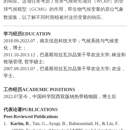
的响应。这项任务考虑了世界气候研究项目（WCRP）的全
球气候模型（GCMS）的作用，即生物气候变量的原位气象
数据集，以了解不同时期植被对这些变量的响应。
学习经历
EDUCATION
2018.09-2022.07
，南京信息科技大学；气候系统与气候变
化，博士；
2011.10-2013.12
，巴基斯坦拉瓦尔品第干旱农业大学
;
林业和
牧场管理
,
哲学硕士
;
2007.09-2011.07
，巴基斯坦拉瓦尔品第干旱农业大学
;
农业，
学士
。
工作经历
ACADEMIC POSITIONS
2022.07
至今，中国科学院西双版纳热带植物园，博士后
代表论著
PUBLICATIONS
Peer-Reviewed Publications
1.
Karim, R
., Tan, G., Ayugi, B., Babaousmail, H., & Liu, F.