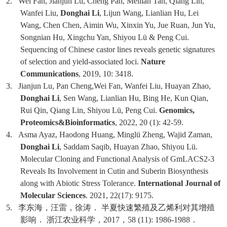
2.
Wei Fan, Jianjun Lu, Cheng Pan, Meilian Tan, Qiang Lin,
Wanfei Liu,
Donghai Li
, Lijun Wang, Lianlian Hu, Lei
Wang, Chen Chen, Aimin Wu, Xinxin Yu, Jue Ruan, Jun Yu,
Songnian Hu, Xingchu Yan, Shiyou Lü & Peng Cui.
Sequencing of Chinese castor lines reveals genetic signatures
of selection and yield-associated loci.
Nature
Communications
, 2019, 10: 3418.
3.
Jianjun Lu, Pan Cheng,Wei Fan, Wanfei Liu, Huayan Zhao,
Donghai Li
, Sen Wang, Lianlian Hu, Bing He, Kun Qian,
Rui Qin, Qiang Lin, Shiyou Lü, Peng Cui.
Genomics,
Proteomics&Bioinformatics
, 2022, 20 (1): 42-59.
4.
Asma Ayaz, Haodong Huang, Minglü Zheng, Wajid Zaman,
Donghai Li
, Saddam Saqib, Huayan Zhao, Shiyou Lü.
Molecular Cloning and Functional Analysis of GmLACS2-3
Reveals Its Involvement in Cutin and Suberin Biosynthesis
along with Abiotic Stress Tolerance.
International Journal of
Molecular Sciences
. 2021, 22(17): 9175.
5.
李东海，汪雷，徐涛．
半夏快速繁殖及乙烯利对其增殖
影响．
浙江农业科学，
2017
，
58 (11): 1986-1988
．