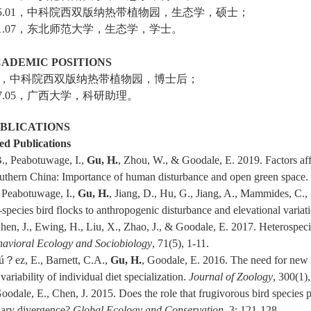
5.01
，中科院西双版纳热带植物园，生态学，硕士；
1.07
，东北师范大学，生态学，学士。
ADEMIC POSITIONS
，中科院西双版纳热带植物园，博士后；
7.05
，广西大学，科研助理。
BLICATIONS
ed Publications
., Peabotuwage, I.,
Gu, H.
, Zhou, W., & Goodale, E. 2019. Factors aff
southern China: Importance of human disturbance and open green space.
 Peabotuwage, I.,
Gu, H.
, Jiang, D., Hu, G., Jiang, A., Mammides, C
species bird flocks to anthropogenic disturbance and elevational varia
en, J., Ewing, H., Liu, X., Zhao, J., & Goodale, E. 2017. Heterospecific
avioral Ecology and Sociobiology
, 71(5), 1-11.
ú
？ez, E., Barnett, C.A.,
Gu, H.
, Goodale, E. 2016. The need for new c
variability of individual diet specialization.
Journal of Zoology
, 300(1),
Goodale, E., Chen, J. 2015. Does the role that frugivorous bird species 
nary divergence?
Global Ecology and Conservation
, 3: 121-128.