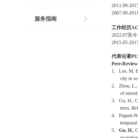
2011.09-201
2007.09-201
服务指南
工作经历
AC
2022.07
至今
2015.05-201
代表论著
PU
Peer-Review
1.
Lee, M. B
city in 
2.
Zhou, L.,
of mixed-
3.
Gu, H., Ch
trees.
Beh
4.
Pagani-N
temporal 
5.
Gu, H.
, 
evolutio