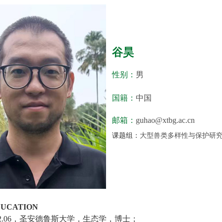
谷昊
性别：
男
国籍：
中国
邮箱：
guhao@xtbg.ac.cn
课题组：
大型兽类多样性与保护研
UCATION
2.06
，圣安德鲁斯大学，生态学，博士；