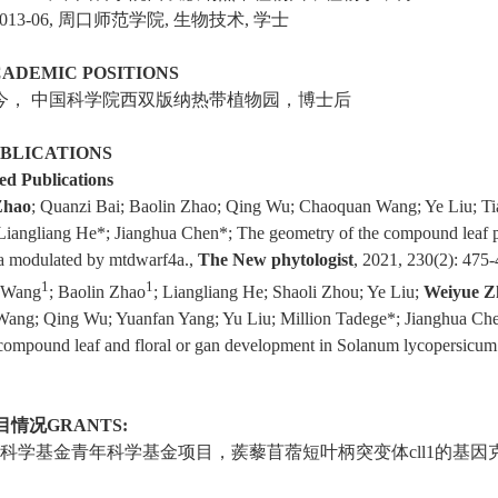
013-06,
周口师范学院
,
生物技术
,
学士
ADEMIC POSITIONS
今，
中国科学院西双版纳热带植物园，博士后
BLICATIONS
ed Publications
Zhao
; Quanzi Bai; Baolin Zhao; Qing Wu; Chaoquan Wang; Ye Liu; Ti
Liangliang He
*
; Jianghua Chen
*
; The geometry of the compound leaf p
la modulated by mtdwarf4a.,
The New phytologist
, 2021, 230(2): 475
1
1
 Wang
; Baolin Zhao
; Liangliang He; Shaoli Zhou; Ye Liu;
Weiyue Z
ang; Qing Wu; Yuanfan Yang; Yu Liu; Million Tadege
*
; Jianghua Ch
 compound leaf and floral or gan development in Solanum lycopersicum
目情况
GRANTS:
科学基金青年科学基金项目，蒺藜苜蓿短叶柄突变体
cll1
的基因