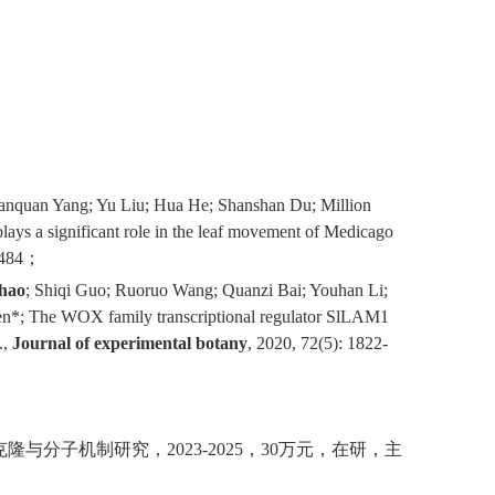
anquan Yang; Yu Liu; Hua He; Shanshan Du; Million
lays a significant role in the leaf movement of Medicago
-484
；
hao
; Shiqi Guo; Ruoruo Wang; Quanzi Bai; Youhan Li;
en
*
; The WOX family transcriptional regulator SlLAM1
.,
Journal of experimental botany
, 2020, 72(5): 1822-
克隆与分子机制研究，
2023-2025
，
30
万元，在研，主