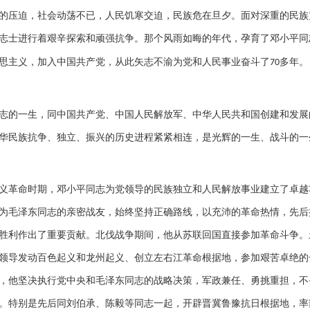
的压迫，社会动荡不已，人民饥寒交迫，民族危在旦夕。面对深重的民族
志士进行着艰辛探索和顽强抗争。那个风雨如晦的年代，孕育了邓小平同
思主义，加入中国共产党，从此矢志不渝为党和人民事业奋斗了
多年。
70
志的一生，同中国共产党、中国人民解放军、中华人民共和国创建和发展
华民族抗争、独立、振兴的历史进程紧紧相连，是光辉的一生、战斗的一
义革命时期，邓小平同志为党领导的民族独立和人民解放事业建立了卓越
为毛泽东同志的亲密战友，始终坚持正确路线，以充沛的革命热情，先后
胜利作出了重要贡献。北伐战争期间，他从苏联回国直接参加革命斗争。
领导发动百色起义和龙州起义、创立左右江革命根据地，参加艰苦卓绝的
，他坚决执行党中央和毛泽东同志的战略决策，军政兼任、勇挑重担，不
。特别是先后同刘伯承、陈毅等同志一起，开辟晋冀鲁豫抗日根据地，率