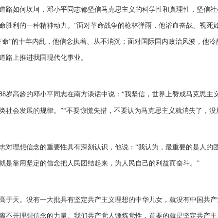
道路如何坎坷，邓小平同志都坚信马克思主义的科学性和真理性，坚信社
命胜利的一种精神动力。”面对革命战争的枪林弹雨，他浴血奋战、视死
革命”的十年内乱，他信念执着、从不消沉；面对国际国内政治风波，他
道路上推进我国现代化事业。
岁高龄的邓小平同志在南方谈话中说：“我坚信，世界上赞成马克思主
88
类社会发展的规律。”“不要惊慌失措，不要认为马克思主义就消失了，没
志对理想信念的重要性具有深刻认识，他说：“我认为，最重要的是人的
就是靠用坚定的信念把人民团结起来，为人民自己的利益而奋斗。”
高于天。没有一大批具有坚定共产主义理想的中华儿女，就没有中国共产
离不开理想信念的力量。我们共产党人锤炼党性，首要的就是坚定共产主