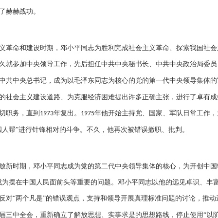
了赫赫战功。
义革命和建设时期，邓小平同志为胜利完成社会主义革命、探索我国社会
久就参加中央领导工作，先后担任中共中央秘书长、中共中央政治局委员
中共中央总书记，成为以毛泽东同志为核心的党的第一代中央领导集体的
的社会主义建设道路、为克服经济困难提出许多正确主张，进行了卓有成
切职务，直到
年复出。
年他开始主持党、国家、军队日常工作，
1973
1975
四人帮”进行针锋相对的斗争。不久，他再次被错误撤职、批判。
放新时期，邓小平同志成为党的第二代中央领导集体的核心，为开创中国特
成为摆在中国人民面前头等重要的问题。邓小平同志以他的远见卓识、丰
反对“两个凡是”的错误观点，支持和领导开展真理标准问题的讨论，推
届三中全会，重新确立了解放思想、实事求是的思想路线，停止使用“以