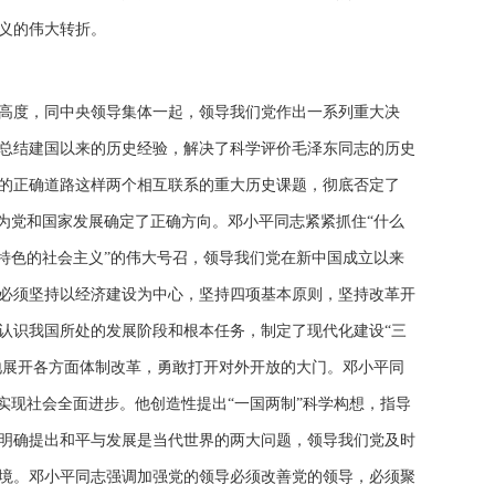
义的伟大转折。
高度，同中央领导集体一起，领导我们党作出一系列重大决
总结建国以来的历史经验，解决了科学评价毛泽东同志的历史
的正确道路这样两个相互联系的重大历史课题，彻底否定了
为党和国家发展确定了正确方向。邓小平同志紧紧抓住“什么
特色的社会主义”的伟大号召，领导我们党在新中国成立以来
必须坚持以经济建设为中心，坚持四项基本原则，坚持改革开
认识我国所处的发展阶段和根本任务，制定了现代化建设“三
地展开各方面体制改革，勇敢打开对外开放的大门。邓小平同
实现社会全面进步。他创造性提出“一国两制”科学构想，指导
明确提出和平与发展是当代世界的两大问题，领导我们党及时
境。邓小平同志强调加强党的领导必须改善党的领导，必须聚