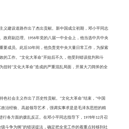
主义建设道路作出了杰出贡献。新中国成立初期，邓小平同志
、政府副总理。
年党的八届一中全会上，他当选中共中央
1956
重要成员。此后
年间，他负责党中央大量日常工作，为探索
10
效的工作。“文化大革命”开始后不久，他受到错误批判和斗
为扭转“文化大革命”造成的严重混乱局面，开展大刀阔斧的全
色社会主义作出了历史性贡献。“文化大革命”结束，“中国
富政治经验、高超领导艺术，强调实事求是是毛泽东思想的精
动进行各方面的拨乱反正。在邓小平同志指导下，
年
月召
1978
12
阶级斗争为纲”的错误提法，确定把全党工作的着重点转移到社