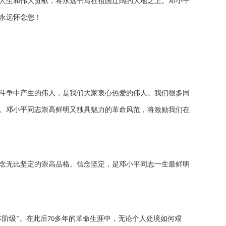
人生和伟大贡献，将永远书写在祖国辽阔的大地之上。邓小平
永远怀念您！
斗争中产生的伟人，是我们大家衷心热爱的伟人。我们很多同
。邓小平同志崇高鲜明又独具魅力的革命风范，将激励我们在
念无比坚定的崇高品格。信念坚定，是邓小平同志一生最鲜明
阶级”。在此后
多年的革命生涯中，无论个人处境如何艰
70