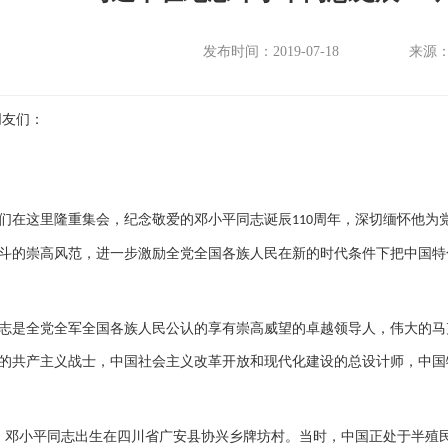
发布时间：2019-07-18
来源
友们：
们在这里隆重集会，纪念敬爱的邓小平同志诞辰
周年，深切缅怀他为
110
斗的崇高风范，进一步激励全党全国各族人民在新的时代条件下把中国特
志是全党全军全国各族人民公认的享有崇高威望的卓越领导人，伟大的马
的共产主义战士，中国社会主义改革开放和现代化建设的总设计师，中国
，邓小平同志出生在四川省广安县协兴乡牌坊村。当时，中国正处于半殖