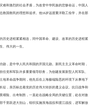
灾难和激烈的社会矛盾，为改变中华民族的悲惨命运，中国人
志救国救民的理想和追求。他
岁远渡重洋勤工俭学，并在那
16
的历史进程紧紧相连，同中国革命、建设、改革的历史进程紧
生、伟大的一生。
功勋，是中华人民共和国的开国元勋。新民主主义革命时期，
担任党和军队许多重要领导职务，为创建发展新型人民军队、
土地革命战争期间，他先后在上海极端险恶的环境下从事地下
长征，亲历标志着党的历史伟大转折的遵义会议。抗日战争和
畏艰险、出奇制胜，一直处在战略全局的关键位置，处在对敌
部千里跃进大别山，组织实施淮海战役和渡江战役，进军解放