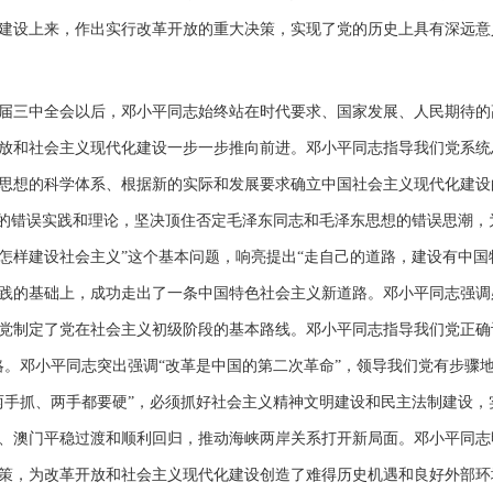
建设上来，作出实行改革开放的重大决策，实现了党的历史上具有深远意
届三中全会以后，邓小平同志始终站在时代要求、国家发展、人民期待的
放和社会主义现代化建设一步一步推向前进。邓小平同志指导我们党系统
思想的科学体系、根据新的实际和发展要求确立中国社会主义现代化建设
”的错误实践和理论，坚决顶住否定毛泽东同志和毛泽东思想的错误思潮，
怎样建设社会主义”这个基本问题，响亮提出“走自己的道路，建设有中国
践的基础上，成功走出了一条中国特色社会主义新道路。邓小平同志强调
党制定了党在社会主义初级阶段的基本路线。邓小平同志指导我们党正确
略。邓小平同志突出强调“改革是中国的第二次革命”，领导我们党有步骤
两手抓、两手都要硬”，必须抓好社会主义精神文明建设和民主法制建设，
、澳门平稳过渡和顺利回归，推动海峡两岸关系打开新局面。邓小平同志
策，为改革开放和社会主义现代化建设创造了难得历史机遇和良好外部环