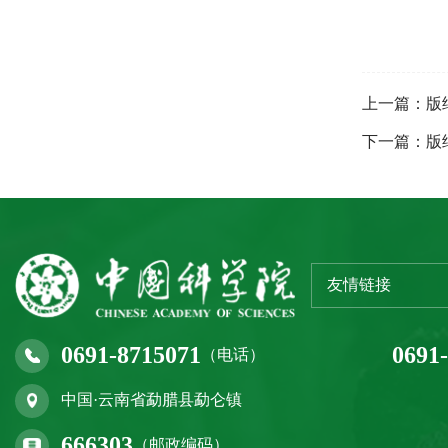
上一篇：版
下一篇：版
友情链接
0691-8715071
0691
（电话）
中国·云南省勐腊县勐仑镇
666303
（邮政编码）